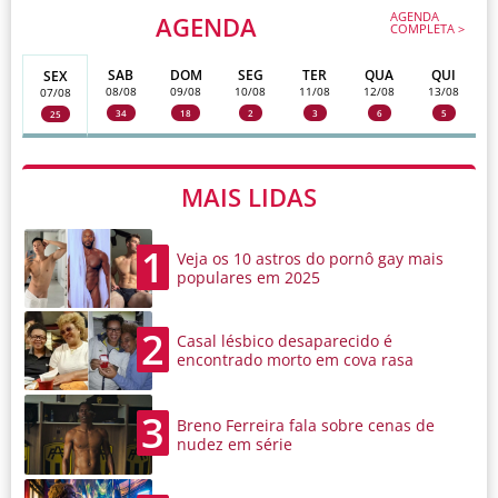
AGENDA
AGENDA
COMPLETA >
SAB
DOM
SEG
TER
QUA
QUI
SEX
08/08
09/08
10/08
11/08
12/08
13/08
07/08
34
18
2
3
6
5
25
MAIS LIDAS
1
Veja os 10 astros do pornô gay mais
populares em 2025
2
Casal lésbico desaparecido é
encontrado morto em cova rasa
3
Breno Ferreira fala sobre cenas de
nudez em série