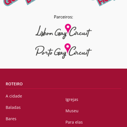
Parceiros:
ROTEIRO
A cidade
Igrejas
Baladas
Museu
Bares
Para elas