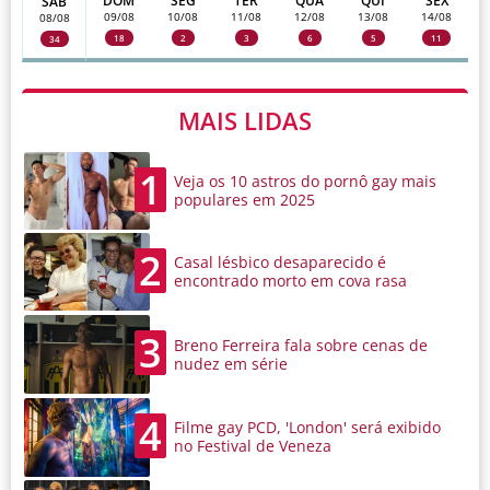
DOM
SEG
TER
QUA
QUI
SEX
SAB
09/08
10/08
11/08
12/08
13/08
14/08
08/08
18
2
3
6
5
11
34
MAIS LIDAS
1
Veja os 10 astros do pornô gay mais
populares em 2025
2
Casal lésbico desaparecido é
encontrado morto em cova rasa
3
Breno Ferreira fala sobre cenas de
nudez em série
4
Filme gay PCD, 'London' será exibido
no Festival de Veneza