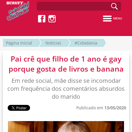
MENU
Página Inicial
Notícias
#Cidadania
Pai crê que filho de 1 ano é gay
porque gosta de livros e banana
Em rede social, mãe disse se incomodar
com frequência dos comentários absurdos
do marido
Publicado em
13/05/2020