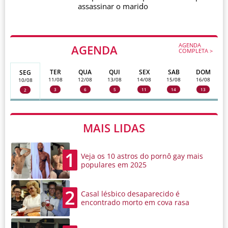
assassinar o marido
AGENDA
AGENDA
COMPLETA >
TER
QUA
QUI
SEX
SAB
DOM
SEG
11/08
12/08
13/08
14/08
15/08
16/08
10/08
3
6
5
11
14
13
2
MAIS LIDAS
1
Veja os 10 astros do pornô gay mais
populares em 2025
2
Casal lésbico desaparecido é
encontrado morto em cova rasa