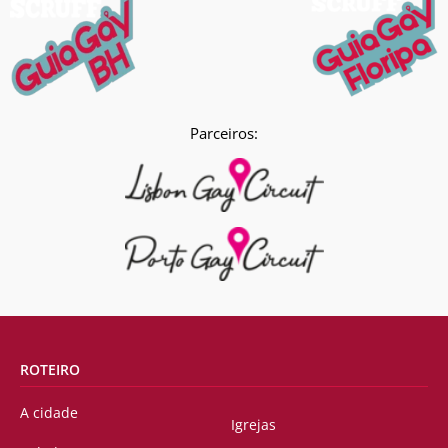
Parceiros:
ROTEIRO
A cidade
Igrejas