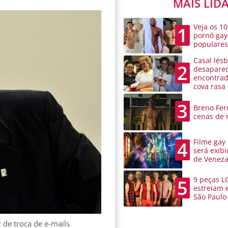
MAIS LID
Veja os 10
1
pornô gay
populare
Casal lésb
2
desaparec
encontra
cova rasa
3
Breno Ferr
cenas de 
Filme gay
4
será exibi
de Venez
9 peças L
5
estreiam 
São Paulo
 de troca de e-mails