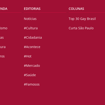
ENDA
EDITORIAS
COLUNAS
Notícias
Top 30 Gay Brasil
vismo
#Cultura
Curta São Paulo
tas
#Cidadania
tura
#Acontece
ros
#Hot
#Mercado
#Saúde
#Famosos