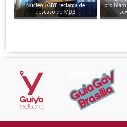
Núcleo LGBT reclama de
proibiam
descaso do MDB
se