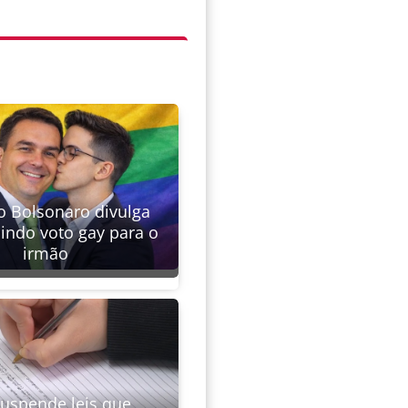
 Bolsonaro divulga
indo voto gay para o
irmão
suspende leis que