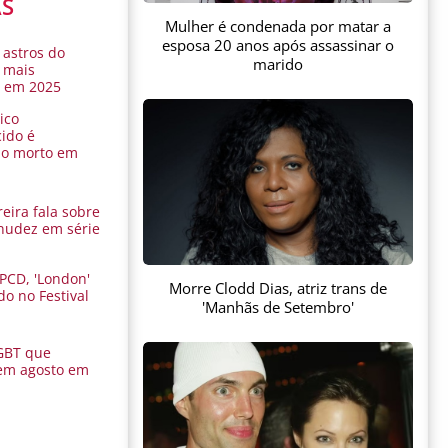
AS
Mulher é condenada por matar a
esposa 20 anos após assassinar o
 astros do
marido
 mais
s em 2025
ico
ido é
do morto em
eira fala sobre
nudez em série
 PCD, 'London'
Morre Clodd Dias, atriz trans de
do no Festival
'Manhãs de Setembro'
a
GBT que
em agosto em