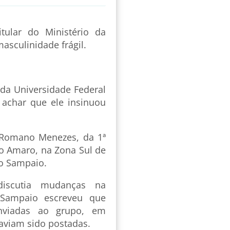
tular do Ministério da
sculinidade frágil.
da Universidade Federal
 achar que ele insinuou
a Romano Menezes, da 1ª
to Amaro, na Zona Sul de
o Sampaio.
iscutia mudanças na
 Sampaio escreveu que
enviadas ao grupo, em
haviam sido postadas.