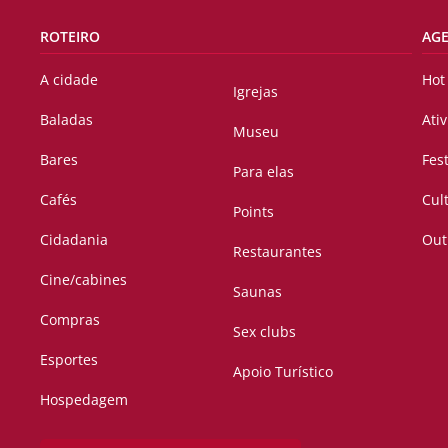
ROTEIRO
AG
A cidade
Hot
Igrejas
Baladas
Ati
Museu
Bares
Fes
Para elas
Cafés
Cul
Points
Cidadania
Out
Restaurantes
Cine/cabines
Saunas
Compras
Sex clubs
Esportes
Apoio Turístico
Hospedagem