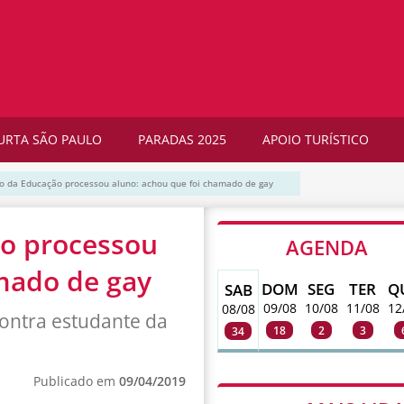
URTA SÃO PAULO
PARADAS 2025
APOIO TURÍSTICO
o da Educação processou aluno: achou que foi chamado de gay
ão processou
AGENDA
mado de gay
DOM
SEG
TER
Q
SAB
09/08
10/08
11/08
12
08/08
ontra estudante da
18
2
3
34
Publicado em
09/04/2019