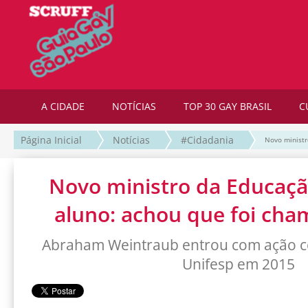
A CIDADE
NOTÍCIAS
TOP 30 GAY BRASIL
C
Página Inicial
Notícias
#Cidadania
Novo ministr
Novo ministro da Educaç
aluno: achou que foi cha
Abraham Weintraub entrou com ação c
Unifesp em 2015