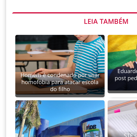
LEIA TAMBÉM
Eduardo
Homem é condenado por usar
post ped
homofobia para atacar escola
do filho
STF 