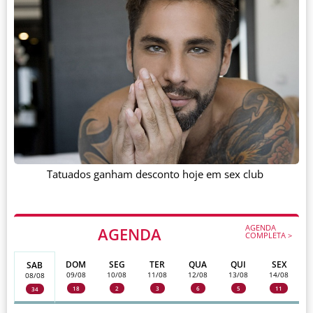
Tatuados ganham desconto hoje em sex club
AGENDA
AGENDA
COMPLETA >
DOM
SEG
TER
QUA
QUI
SEX
SAB
09/08
10/08
11/08
12/08
13/08
14/08
08/08
18
2
3
6
5
11
34