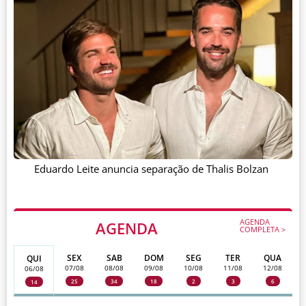
Eduardo Leite anuncia separação de Thalis Bolzan
AGENDA
AGENDA
COMPLETA >
SEX
SAB
DOM
SEG
TER
QUA
QUI
07/08
08/08
09/08
10/08
11/08
12/08
06/08
25
34
18
2
3
6
14