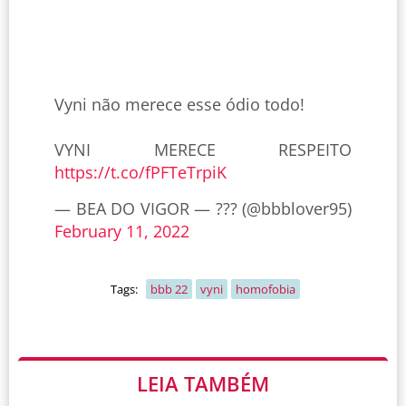
Vyni não merece esse ódio todo!
VYNI MERECE RESPEITO
https://t.co/fPFTeTrpiK
— BEA DO VIGOR — ??? (@bbblover95)
February 11, 2022
Tags:
bbb 22
vyni
homofobia
LEIA TAMBÉM