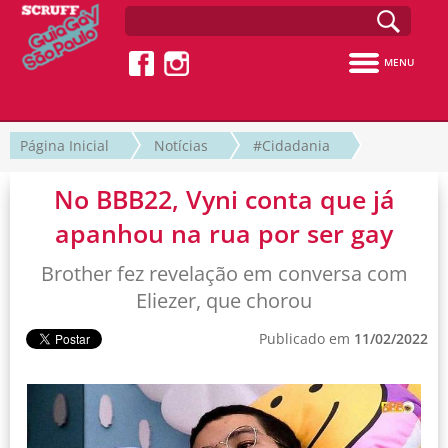
MENU
Página Inicial
Notícias
#Cidadania
No BBB22, Vyni conta que já
apanhou na rua por ser gay
Brother fez revelação em conversa com
Eliezer, que chorou
Publicado em
11/02/2022