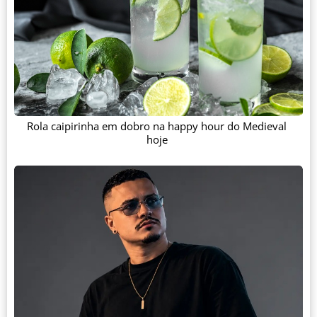
Rola caipirinha em dobro na happy hour do Medieval
hoje