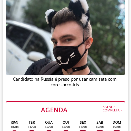
Candidato na Rússia é preso por usar camiseta com
cores arco-íris
AGENDA
AGENDA
COMPLETA >
TER
QUA
QUI
SEX
SAB
DOM
SEG
11/08
12/08
13/08
14/08
15/08
16/08
10/08