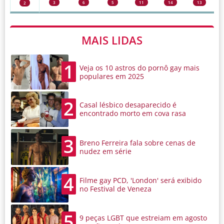
3
6
5
11
14
13
2
MAIS LIDAS
1
Veja os 10 astros do pornô gay mais
populares em 2025
2
Casal lésbico desaparecido é
encontrado morto em cova rasa
3
Breno Ferreira fala sobre cenas de
nudez em série
4
Filme gay PCD, 'London' será exibido
no Festival de Veneza
5
9 peças LGBT que estreiam em agosto