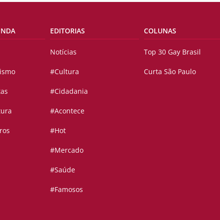
ENDA
EDITORIAS
COLUNAS
Notícias
Top 30 Gay Brasil
vismo
#Cultura
Curta São Paulo
tas
#Cidadania
tura
#Acontece
ros
#Hot
#Mercado
#Saúde
#Famosos