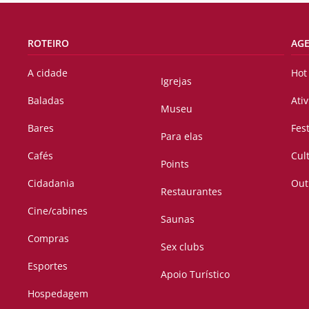
ROTEIRO
AG
A cidade
Hot
Igrejas
Baladas
Ati
Museu
Bares
Fes
Para elas
Cafés
Cul
Points
Cidadania
Out
Restaurantes
Cine/cabines
Saunas
Compras
Sex clubs
Esportes
Apoio Turístico
Hospedagem