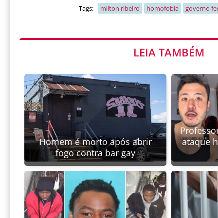
Tags:
milton ribeiro
homofobia
governo fe
LEIA TAMBÉM
Professor
Homem é morto após abrir
ataque 
fogo contra bar gay