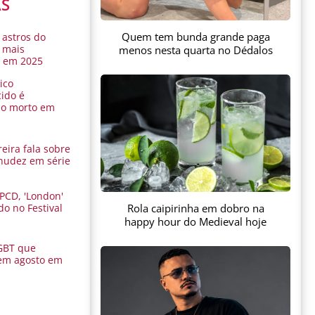
AS
Quem tem bunda grande paga
 astros do
 mais
menos nesta quarta no Dédalos
s em 2025
ico
ido é
do morto em
eira fala sobre
nudez em série
 PCD, 'London'
Rola caipirinha em dobro na
do no Festival
a
happy hour do Medieval hoje
GBT que
em agosto em