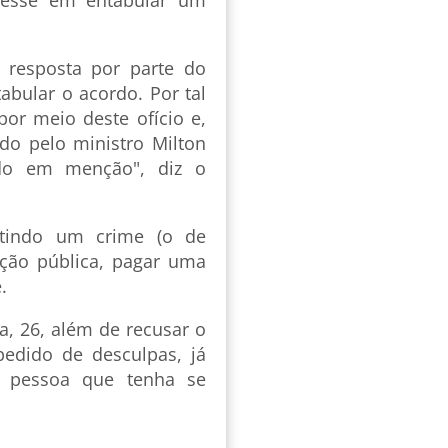
eresse em entabular um
 resposta por parte do
abular o acordo. Por tal
por meio deste ofício e,
ído pelo ministro Milton
rdo em menção", diz o
mitindo um crime (o de
ação pública, pagar uma
.
a, 26, além de recusar o
pedido de desculpas, já
r pessoa que tenha se