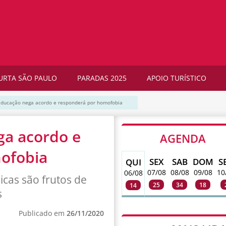
URTA SÃO PAULO
PARADAS 2025
APOIO TURÍSTICO
Educação nega acordo e responderá por homofobia
ga acordo e
AGENDA
ofobia
SEX
SAB
DOM
S
QUI
07/08
08/08
09/08
10
06/08
icas são frutos de
25
34
18
14
s
Publicado em
26/11/2020