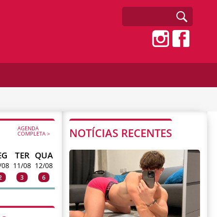
AGENDA
NOTÍCIAS RECENTES
COMPLETA >
EG
TER
QUA
/08
11/08
12/08
2
3
6