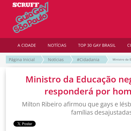
A CIDADE
NOTÍCIAS
TOP 30 GAY BRASIL
C
Página Inicial
Notícias
#Cidadania
Ministro da 
Ministro da Educação ne
responderá por hom
Milton Ribeiro afirmou que gays e lésb
famílias desajustada