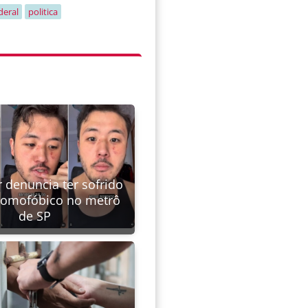
deral
politica
 denuncia ter sofrido
homofóbico no metrô
de SP