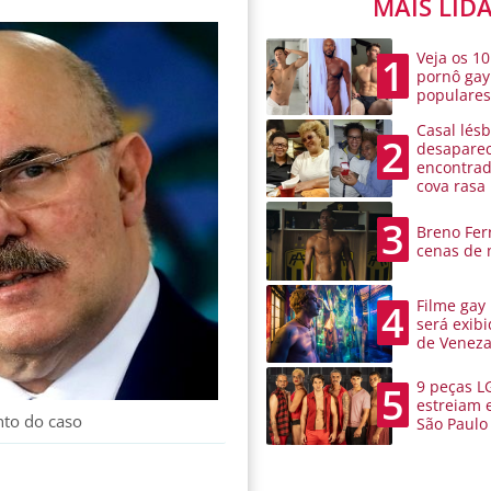
MAIS LID
Veja os 10
1
pornô gay
populare
Casal lésb
2
desaparec
encontra
cova rasa
3
Breno Ferr
cenas de 
Filme gay
4
será exibi
de Venez
9 peças L
5
estreiam 
nto do caso
São Paulo