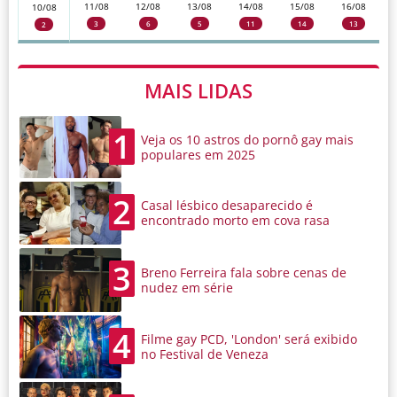
11/08
12/08
13/08
14/08
15/08
16/08
10/08
3
6
5
11
14
13
2
MAIS LIDAS
1
Veja os 10 astros do pornô gay mais
populares em 2025
2
Casal lésbico desaparecido é
encontrado morto em cova rasa
3
Breno Ferreira fala sobre cenas de
nudez em série
4
Filme gay PCD, 'London' será exibido
no Festival de Veneza