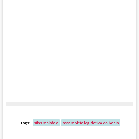
Tags:
silas malafaia
assembleia legislativa da bahia