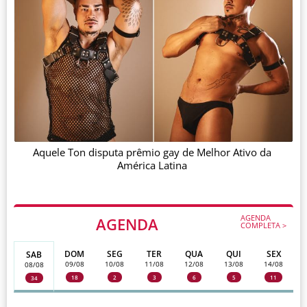
Aquele Ton disputa prêmio gay de Melhor Ativo da
América Latina
AGENDA
AGENDA
COMPLETA >
DOM
SEG
TER
QUA
QUI
SEX
SAB
09/08
10/08
11/08
12/08
13/08
14/08
08/08
18
2
3
6
5
11
34