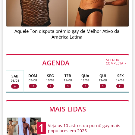
Aquele Ton disputa prêmio gay de Melhor Ativo da
América Latina
AGENDA
AGENDA
COMPLETA >
DOM
SEG
TER
QUA
QUI
SEX
SAB
09/08
10/08
11/08
12/08
13/08
14/08
08/08
18
2
3
6
5
11
34
MAIS LIDAS
1
Veja os 10 astros do pornô gay mais
populares em 2025