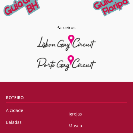
Parceiros:
ROTEIRO
A cidade
Igrejas
Baladas
Museu