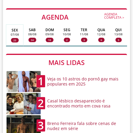
AGENDA
AGENDA
COMPLETA >
SAB
DOM
SEG
TER
QUA
QUI
SEX
08/08
09/08
10/08
11/08
12/08
13/08
07/08
34
18
2
3
6
5
25
MAIS LIDAS
1
Veja os 10 astros do pornô gay mais
populares em 2025
2
Casal lésbico desaparecido é
encontrado morto em cova rasa
3
Breno Ferreira fala sobre cenas de
nudez em série