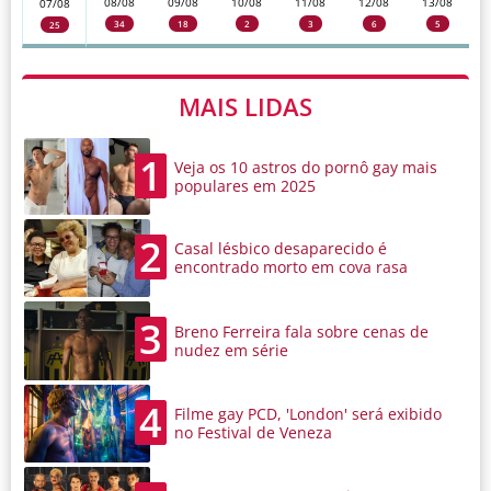
08/08
09/08
10/08
11/08
12/08
13/08
07/08
34
18
2
3
6
5
25
MAIS LIDAS
1
Veja os 10 astros do pornô gay mais
populares em 2025
2
Casal lésbico desaparecido é
encontrado morto em cova rasa
3
Breno Ferreira fala sobre cenas de
nudez em série
4
Filme gay PCD, 'London' será exibido
no Festival de Veneza