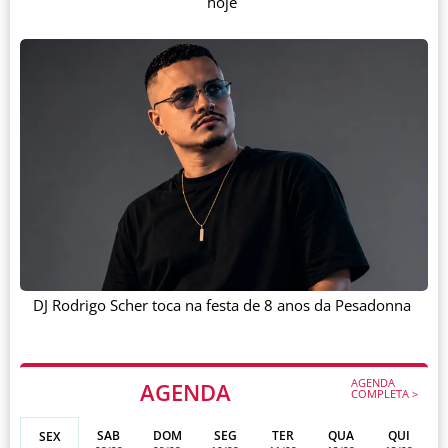
hoje
DJ Rodrigo Scher toca na festa de 8 anos da Pesadonna
AGENDA
AGENDA
COMPLETA >
SAB
DOM
SEG
TER
QUA
QUI
SEX