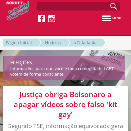
MENU
Página Inicial
Notícias
#Cidadania
ELEIÇÕES
Informações para que você e toda comunidade LGBT
votem de forma consciente
Justiça obriga Bolsonaro a
apagar vídeos sobre falso 'kit
gay'
Segundo TSE, informação equivocada gera