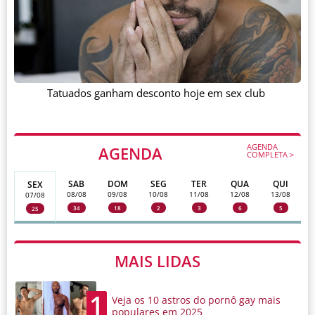
Tatuados ganham desconto hoje em sex club
AGENDA
AGENDA
COMPLETA >
SAB
DOM
SEG
TER
QUA
QUI
SEX
08/08
09/08
10/08
11/08
12/08
13/08
07/08
34
18
2
3
6
5
25
MAIS LIDAS
1
Veja os 10 astros do pornô gay mais
populares em 2025