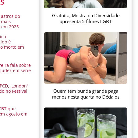
AS
Gratuita, Mostra da Diversidade
 astros do
apresenta 5 filmes LGBT
 mais
s em 2025
ico
ido é
do morto em
eira fala sobre
nudez em série
 PCD, 'London'
Quem tem bunda grande paga
do no Festival
a
menos nesta quarta no Dédalos
GBT que
em agosto em