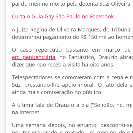
pai do menino morto pela detenta Suzi Oliveira, 
Curta o Guia Gay São Paulo no Facebook
A juíza Regina de Oliveira Marques, do Tribunal
determinou pagamento de R$ 150 mil ao home
O caso repercutiu bastante em março d
em penitenciária
, no Fantástico, Drauzio abra
dizer que não recebia visita há oito anos.
Telespectadores se comoveram com a cena e m
Suzi prestando-lhe apoio moral. O fato dela s
ainda mais comiseração no público.
A última fala de Drauzio a ela ("Solidão, né, m
na internet.
Uma semana depois, no entanto, descobriu-se
por ter estuprado e matado um menino de oit