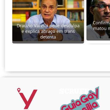
Confirm
Drauzio Varella pede desculpa
matou m
e explica abraço em trans
detenta