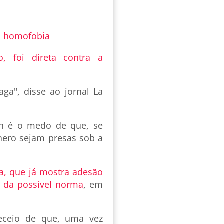
ra homofobia
o, foi direta contra a
ga", disse ao jornal La
an é o medo de que, se
ênero sejam presas sob a
a, que já mostra adesão
 da possível norma
, em
receio de que, uma vez