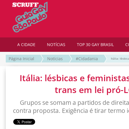
A CIDADE
NOTÍCIAS
TOP 30 GAY BRASIL
C
Página Inicial
Notícias
#Cidadania
Itália: lésbi
Itália: lésbicas e feminist
trans em lei pró-
Grupos se somam a partidos de direita 
contra proposta. Exigência é tirar termo