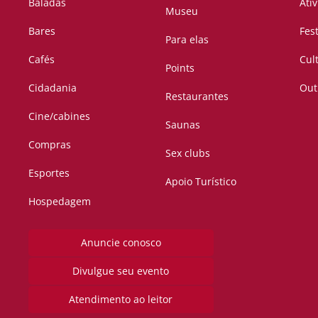
Baladas
Ati
Museu
Bares
Fes
Para elas
Cafés
Cul
Points
Cidadania
Out
Restaurantes
Cine/cabines
Saunas
Compras
Sex clubs
Esportes
Apoio Turístico
Hospedagem
Anuncie conosco
Divulgue seu evento
Atendimento ao leitor