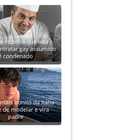
de cozinha que não
ontratar gay assumido
é condenado
is bonito da Itália
e de modelar e vira
padre