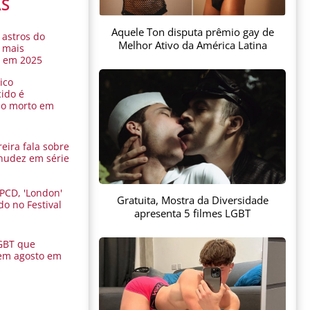
AS
Aquele Ton disputa prêmio gay de
 astros do
Melhor Ativo da América Latina
 mais
s em 2025
ico
ido é
do morto em
eira fala sobre
nudez em série
 PCD, 'London'
Gratuita, Mostra da Diversidade
do no Festival
apresenta 5 filmes LGBT
a
GBT que
em agosto em