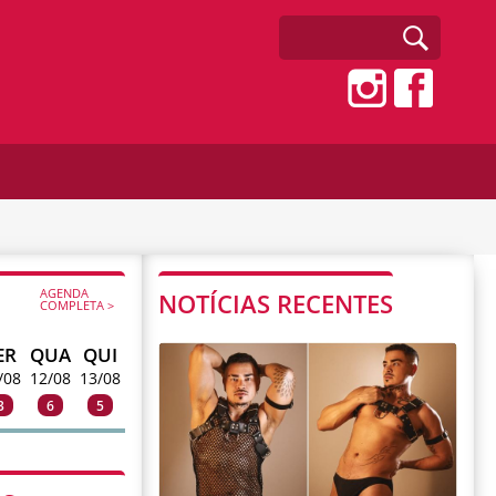
AGENDA
NOTÍCIAS RECENTES
COMPLETA >
ER
QUA
QUI
/08
12/08
13/08
3
6
5