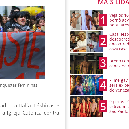
MAIS LID
Veja os 10
1
pornô gay
populare
Casal lésb
2
desaparec
encontra
cova rasa
3
Breno Ferr
cenas de 
Filme gay
4
onquistas femininas
será exibi
de Venez
9 peças L
5
do na Itália. Lésbicas e
estreiam 
São Paulo
 à Igreja Católica contra