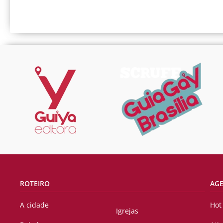
ROTEIRO
AG
A cidade
Hot
Igrejas