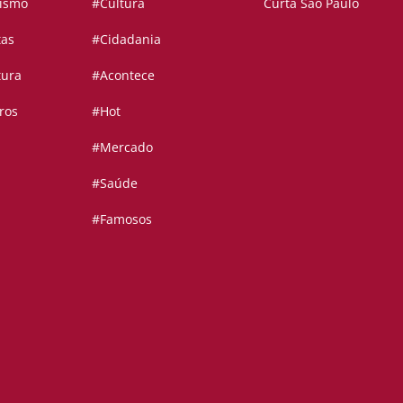
vismo
#Cultura
Curta São Paulo
tas
#Cidadania
tura
#Acontece
ros
#Hot
#Mercado
#Saúde
#Famosos