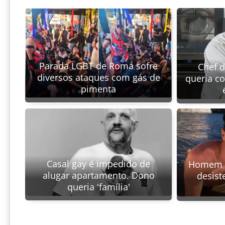
Parada LGBT de Roma sofre
Chef 
diversos ataques com gás de
queria c
pimenta
Casal gay é impedido de
Homem ma
alugar apartamento. Dono
desist
queria 'família'