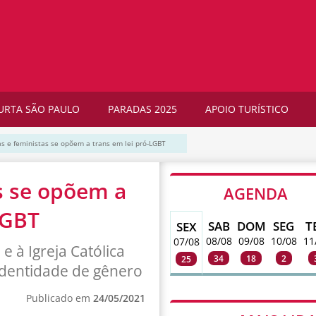
URTA SÃO PAULO
PARADAS 2025
APOIO TURÍSTICO
cas e feministas se opõem a trans em lei pró-LGBT
as se opõem a
AGENDA
LGBT
SAB
DOM
SEG
T
SEX
08/08
09/08
10/08
11
07/08
e à Igreja Católica
34
18
2
25
 identidade de gênero
Publicado em
24/05/2021