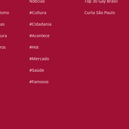
Notícias
Top 30 Gay Brasil
vismo
#Cultura
Curta São Paulo
tas
#Cidadania
tura
#Acontece
ros
#Hot
#Mercado
#Saúde
#Famosos