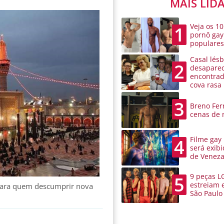
MAIS LID
Veja os 10
1
pornô gay
populare
Casal lésb
2
desaparec
encontra
cova rasa
3
Breno Ferr
cenas de 
Filme gay
4
será exibi
de Venez
9 peças L
5
estreiam 
para quem descumprir nova
São Paulo