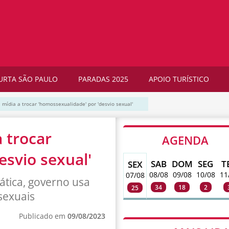
URTA SÃO PAULO
PARADAS 2025
APOIO TURÍSTICO
 mídia a trocar 'homossexualidade' por 'desvio sexual'
 trocar
AGENDA
esvio sexual'
SAB
DOM
SEG
T
SEX
08/08
09/08
10/08
11
07/08
rática, governo usa
34
18
2
25
sexuais
Publicado em
09/08/2023