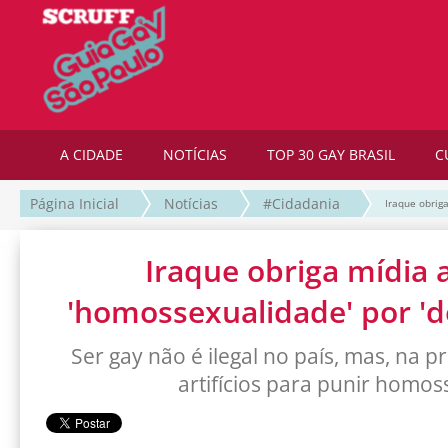
A CIDADE
NOTÍCIAS
TOP 30 GAY BRASIL
C
Página Inicial
Notícias
#Cidadania
Iraque obriga
Iraque obriga mídia a
'homossexualidade' por 'd
Ser gay não é ilegal no país, mas, na p
artifícios para punir homos