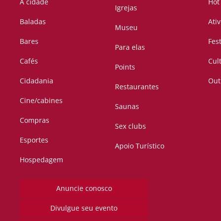
A cidade
Hot
Igrejas
Baladas
Ati
Museu
Bares
Fes
Para elas
Cafés
Cul
Points
Cidadania
Out
Restaurantes
Cine/cabines
Saunas
Compras
Sex clubs
Esportes
Apoio Turístico
Hospedagem
Anuncie conosco
Divulgue seu evento