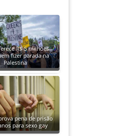
erece R$ 5 milhões
uem fizer parada na
Palestina
prova pena de prisão
anos para sexo gay