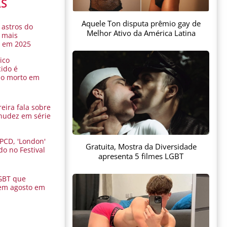
AS
Aquele Ton disputa prêmio gay de
 astros do
Melhor Ativo da América Latina
 mais
s em 2025
ico
ido é
do morto em
eira fala sobre
nudez em série
 PCD, 'London'
Gratuita, Mostra da Diversidade
do no Festival
apresenta 5 filmes LGBT
a
GBT que
em agosto em