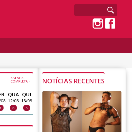
AGENDA
NOTÍCIAS RECENTES
COMPLETA >
ER
QUA
QUI
/08
12/08
13/08
3
6
5