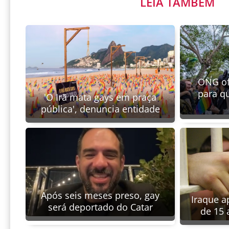
LEIA TAMBÉM
ONG of
para q
'O Irã mata gays em praça
pública', denuncia entidade
Após seis meses preso, gay
Iraque a
será deportado do Catar
de 15 