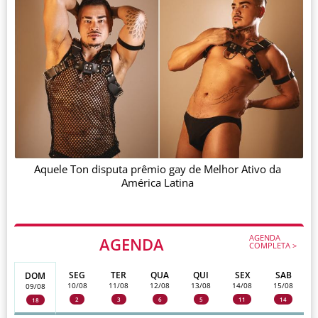
Aquele Ton disputa prêmio gay de Melhor Ativo da
América Latina
AGENDA
AGENDA
COMPLETA >
SEG
TER
QUA
QUI
SEX
SAB
DOM
10/08
11/08
12/08
13/08
14/08
15/08
09/08
2
3
6
5
11
14
18