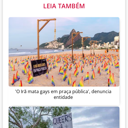
LEIA TAMBÉM
'O Irã mata gays em praça pública', denuncia
entidade