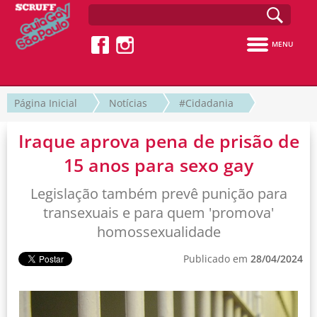
MENU
Página Inicial
Notícias
#Cidadania
Iraque aprova pena de prisão de
15 anos para sexo gay
Legislação também prevê punição para
transexuais e para quem 'promova'
homossexualidade
Publicado em
28/04/2024