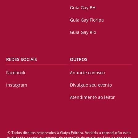
Guia Gay BH
Guia Gay Floripa
Guia Gay Rio
REDES SOCIAIS
OUTROS
Facebook
Anuncie conosco
Instagram
Divulgue seu evento
Atendimento ao leitor
© Todos direitos reservados à Guiya Editora. Vedada a reprodução e/ou
publicação parcial ou integral do conteúdo de qualquer área do site sem