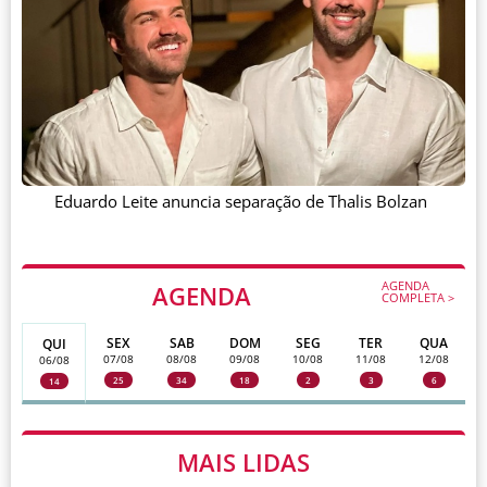
Eduardo Leite anuncia separação de Thalis Bolzan
AGENDA
AGENDA
COMPLETA >
SEX
SAB
DOM
SEG
TER
QUA
QUI
07/08
08/08
09/08
10/08
11/08
12/08
06/08
25
34
18
2
3
6
14
MAIS LIDAS