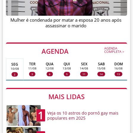
Mulher é condenada por matar a esposa 20 anos após
assassinar o marido
AGENDA
AGENDA
COMPLETA >
TER
QUA
QUI
SEX
SAB
DOM
SEG
11/08
12/08
13/08
14/08
15/08
16/08
10/08
3
6
5
11
14
13
2
MAIS LIDAS
1
Veja os 10 astros do pornô gay mais
populares em 2025