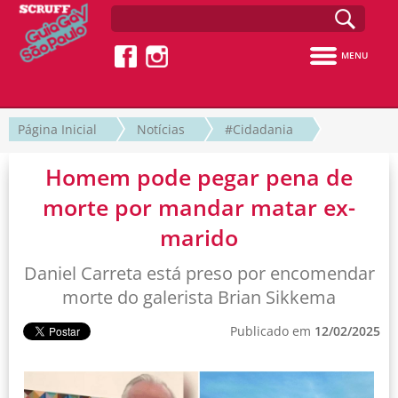
MENU
Página Inicial
Notícias
#Cidadania
Homem pode pegar pena de
morte por mandar matar ex-
marido
Daniel Carreta está preso por encomendar
morte do galerista Brian Sikkema
Publicado em
12/02/2025