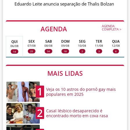
Eduardo Leite anuncia separação de Thalis Bolzan
AGENDA
AGENDA
COMPLETA >
SEX
SAB
DOM
SEG
TER
QUA
QUI
07/08
08/08
09/08
10/08
11/08
12/08
06/08
25
34
18
2
3
6
14
MAIS LIDAS
1
Veja os 10 astros do pornô gay mais
populares em 2025
2
Casal lésbico desaparecido é
encontrado morto em cova rasa