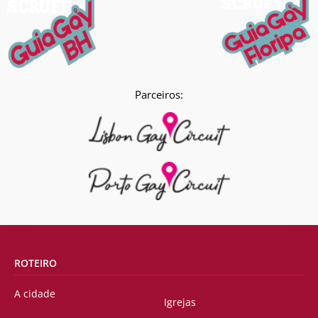
Parceiros:
ROTEIRO
A cidade
Igrejas