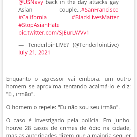
@USNavy
back in the day attacks gay
Asian couple…
#SanFrancisco
#California
#BlackLivesMatter
#StopAsianHate
pic.twitter.com/SJEurLWVv1
— TenderloinLIVE? (@TenderloinLive)
July 21, 2021
Enquanto o agressor vai embora, um outro
homem se aproxima tentando acalmá-lo e diz:
"Ei, irmão".
O homem o repele: "Eu não sou seu irmão".
O caso é investigado pela polícia. Em junho,
houve 28 casos de crimes de ódio na cidade,
mas as autoridades dizem que a maioria sequer