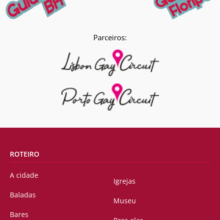
Parceiros:
ROTEIRO
A cidade
Igrejas
Baladas
Museu
Bares