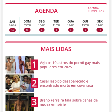
AGENDA
AGENDA
COMPLETA >
DOM
SEG
TER
QUA
QUI
SEX
SAB
09/08
10/08
11/08
12/08
13/08
14/08
08/08
18
2
3
6
5
11
34
MAIS LIDAS
1
Veja os 10 astros do pornô gay mais
populares em 2025
2
Casal lésbico desaparecido é
encontrado morto em cova rasa
3
Breno Ferreira fala sobre cenas de
nudez em série