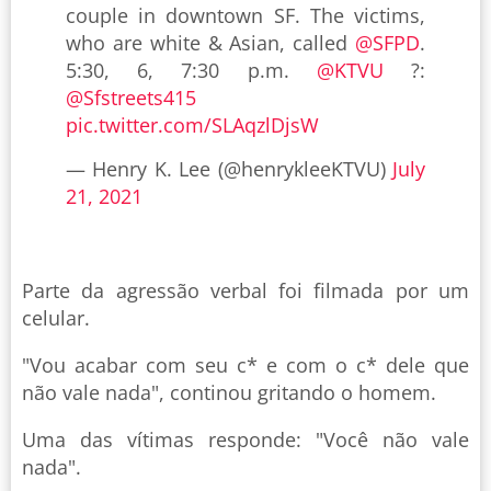
couple in downtown SF. The victims,
who are white & Asian, called
@SFPD
.
5:30, 6, 7:30 p.m.
@KTVU
?:
@Sfstreets415
pic.twitter.com/SLAqzlDjsW
— Henry K. Lee (@henrykleeKTVU)
July
21, 2021
Parte da agressão verbal foi filmada por um
celular.
"Vou acabar com seu c* e com o c* dele que
não vale nada", continou gritando o homem.
Uma das vítimas responde: "Você não vale
nada".