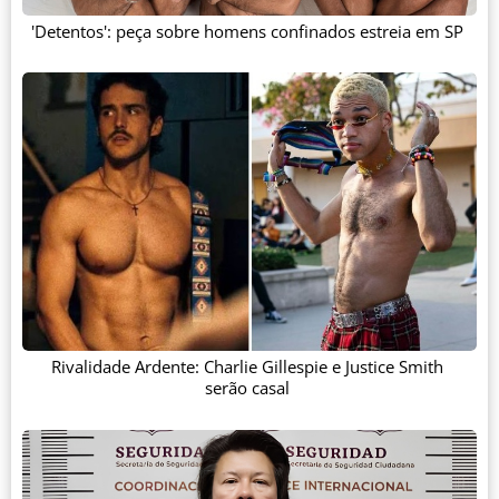
'Detentos': peça sobre homens confinados estreia em SP
Rivalidade Ardente: Charlie Gillespie e Justice Smith
serão casal