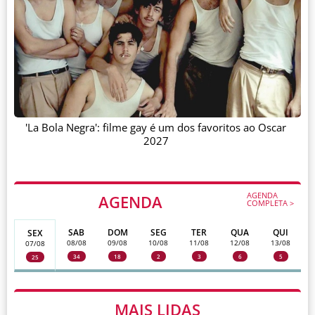
'La Bola Negra': filme gay é um dos favoritos ao Oscar
2027
AGENDA
AGENDA
COMPLETA >
SAB
DOM
SEG
TER
QUA
QUI
SEX
08/08
09/08
10/08
11/08
12/08
13/08
07/08
34
18
2
3
6
5
25
MAIS LIDAS