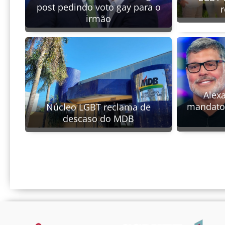
post pedindo voto gay para o
r
irmão
Alex
mandato 
Núcleo LGBT reclama de
descaso do MDB