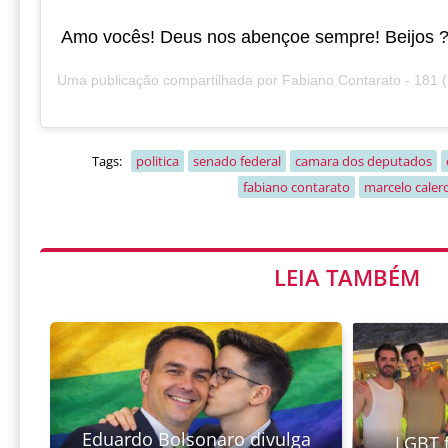
Amo vocês! Deus nos abençoe sempre! Beijos 
Uma publicação compartilhada por
Fabiano Contarato - 181
(@
Tags:
politica
senado federal
camara dos deputados
fabiano contarato
marcelo caler
LEIA TAMBÉM
Eduardo Bolsonaro divulga
LGBT 