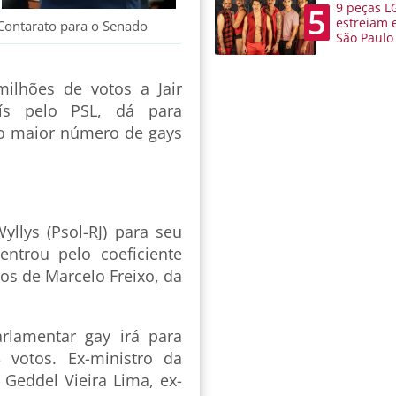
9 peças L
5
estreiam 
 Contarato para o Senado
São Paulo
lhões de votos a Jair
aís pelo PSL, dá para
 o maior número de gays
llys (Psol-RJ) para seu
entrou pelo coeficiente
os de Marcelo Freixo, da
rlamentar gay irá para
 votos. Ex-ministro da
 Geddel Vieira Lima, ex-