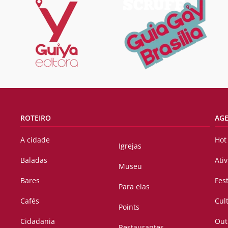
ROTEIRO
AG
A cidade
Hot
Igrejas
Baladas
Ati
Museu
Bares
Fes
Para elas
Cafés
Cul
Points
Cidadania
Out
Restaurantes