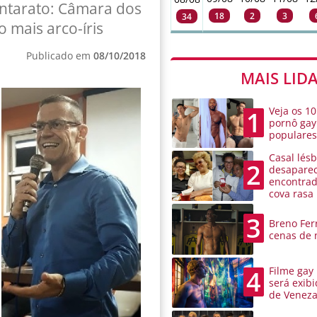
ontarato: Câmara dos
18
2
3
34
 mais arco-íris
Publicado em
08/10/2018
MAIS LID
Veja os 10
1
pornô gay
populare
Casal lésb
2
desaparec
encontra
cova rasa
3
Breno Ferr
cenas de 
Filme gay
4
será exibi
de Venez