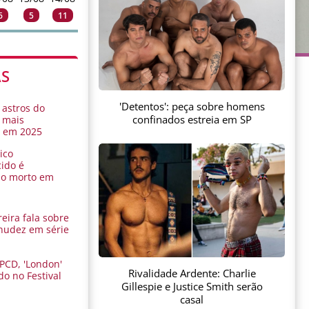
6
5
11
AS
'Detentos': peça sobre homens
 astros do
confinados estreia em SP
 mais
s em 2025
ico
ido é
do morto em
eira fala sobre
nudez em série
 PCD, 'London'
Rivalidade Ardente: Charlie
do no Festival
Gillespie e Justice Smith serão
a
casal