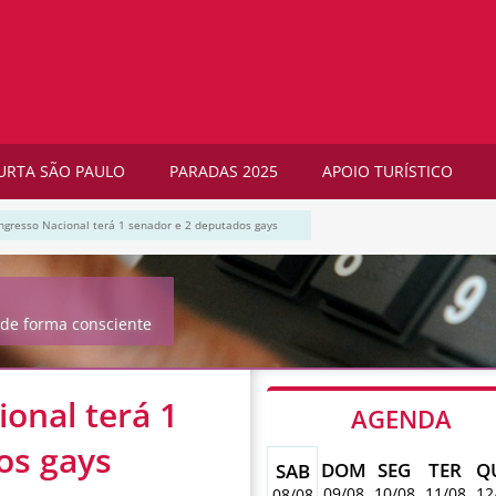
URTA SÃO PAULO
PARADAS 2025
APOIO TURÍSTICO
ongresso Nacional terá 1 senador e 2 deputados gays
de forma consciente
ional terá 1
AGENDA
os gays
DOM
SEG
TER
Q
SAB
09/08
10/08
11/08
12
08/08