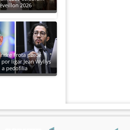
éveillon 2026
andre Frota perde
por ligar Jean Wyllys
a pedofilia