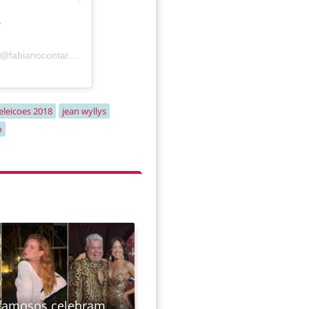
?
fabianocontarato) em
18 de Mar, 2018 às 10:24 PDT
eleicoes 2018
jean wyllys
o
famosos celebram