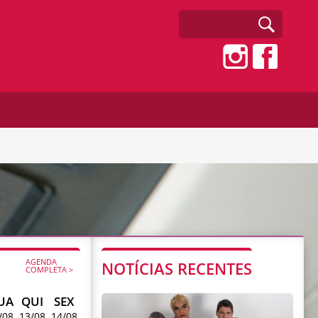
AGENDA
NOTÍCIAS RECENTES
COMPLETA >
UA
QUI
SEX
/08
13/08
14/08