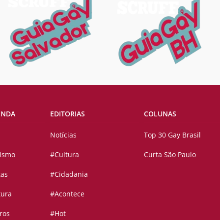
ENDA
EDITORIAS
COLUNAS
Notícias
Top 30 Gay Brasil
vismo
#Cultura
Curta São Paulo
tas
#Cidadania
tura
#Acontece
ros
#Hot