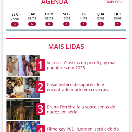
AGENDA
COMPLETA >
SAB
DOM
SEG
TER
QUA
QUI
SEX
08/08
09/08
10/08
11/08
12/08
13/08
07/08
34
18
2
3
6
5
25
MAIS LIDAS
1
Veja os 10 astros do pornô gay mais
populares em 2025
2
Casal lésbico desaparecido é
encontrado morto em cova rasa
3
Breno Ferreira fala sobre cenas de
nudez em série
4
Filme gay PCD, 'London' será exibido