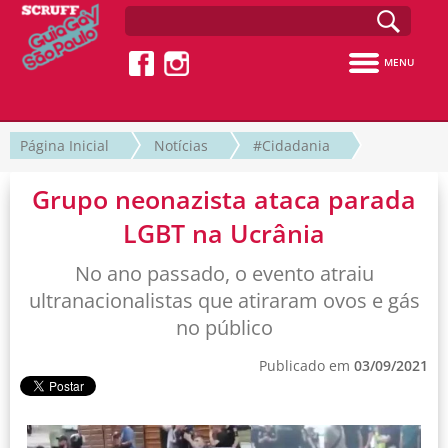
MENU
Página Inicial
Notícias
#Cidadania
Grupo neonazista ataca parada
LGBT na Ucrânia
No ano passado, o evento atraiu
ultranacionalistas que atiraram ovos e gás
no público
Publicado em
03/09/2021