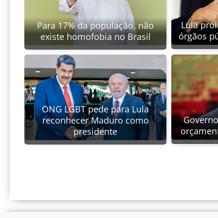
Lula proí
Para 17% da população, não
órgãos pú
existe homofobia no Brasil
ONG LGBT pede para Lula
Governo
reconhecer Maduro como
orçament
presidente