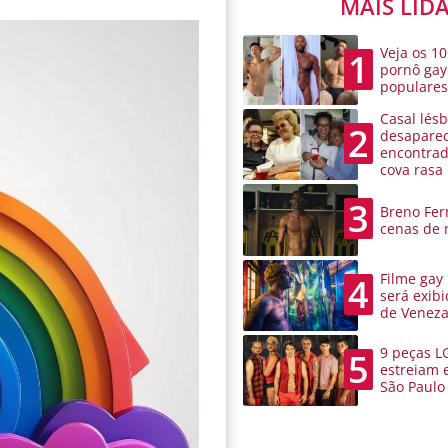
MAIS LID
Veja os 10
1
pornô gay
populare
Casal lésb
2
desaparec
encontra
cova rasa
3
Breno Ferr
cenas de 
Filme gay
4
será exibi
de Venez
9 peças L
5
estreiam 
São Paulo