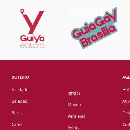
ROTEIRO
AG
A cidade
Hot
Igrejas
Baladas
Ati
Museu
Bares
Fes
Para elas
Cafés
Cul
Points