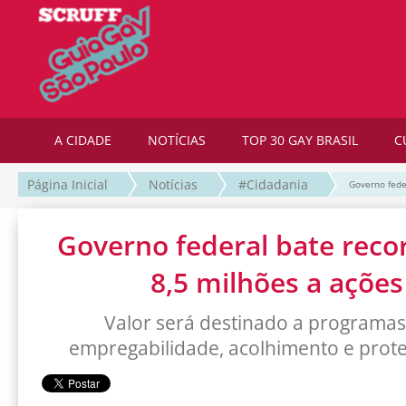
A CIDADE
NOTÍCIAS
TOP 30 GAY BRASIL
C
Página Inicial
Notícias
#Cidadania
Governo fede
Governo federal bate reco
8,5 milhões a açõe
Valor será destinado a programa
empregabilidade, acolhimento e prot