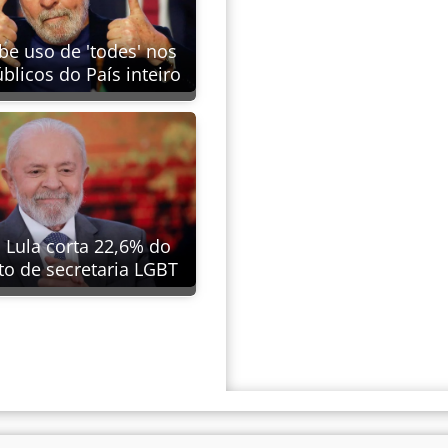
be uso de 'todes' nos
blicos do País inteiro
 Lula corta 22,6% do
o de secretaria LGBT