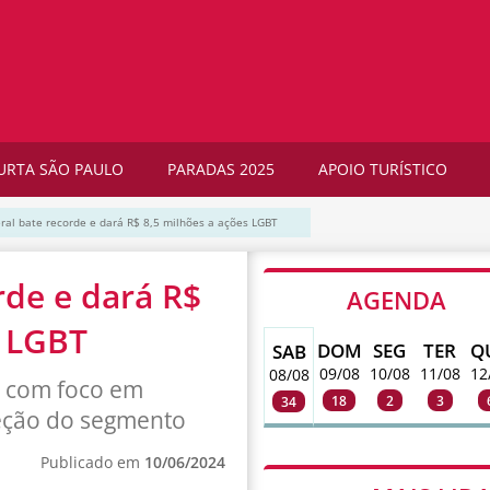
URTA SÃO PAULO
PARADAS 2025
APOIO TURÍSTICO
ral bate recorde e dará R$ 8,5 milhões a ações LGBT
rde e dará R$
AGENDA
s LGBT
DOM
SEG
TER
Q
SAB
09/08
10/08
11/08
12
08/08
s com foco em
18
2
3
34
eção do segmento
Publicado em
10/06/2024