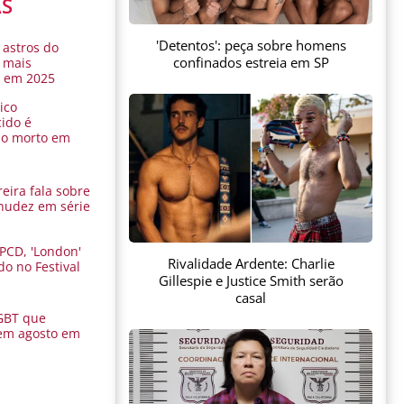
AS
'Detentos': peça sobre homens
 astros do
confinados estreia em SP
 mais
s em 2025
ico
ido é
do morto em
eira fala sobre
nudez em série
 PCD, 'London'
Rivalidade Ardente: Charlie
do no Festival
Gillespie e Justice Smith serão
a
casal
GBT que
em agosto em