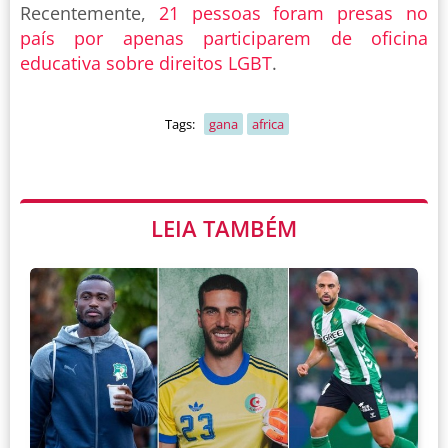
Recentemente,
21 pessoas foram presas no
país por apenas participarem de oficina
educativa sobre direitos LGBT
.
Tags:
gana
africa
LEIA TAMBÉM