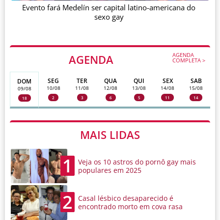
Evento fará Medelín ser capital latino-americana do
sexo gay
AGENDA
AGENDA
COMPLETA >
SEG
TER
QUA
QUI
SEX
SAB
DOM
10/08
11/08
12/08
13/08
14/08
15/08
09/08
2
3
6
5
11
14
18
MAIS LIDAS
1
Veja os 10 astros do pornô gay mais
populares em 2025
2
Casal lésbico desaparecido é
encontrado morto em cova rasa