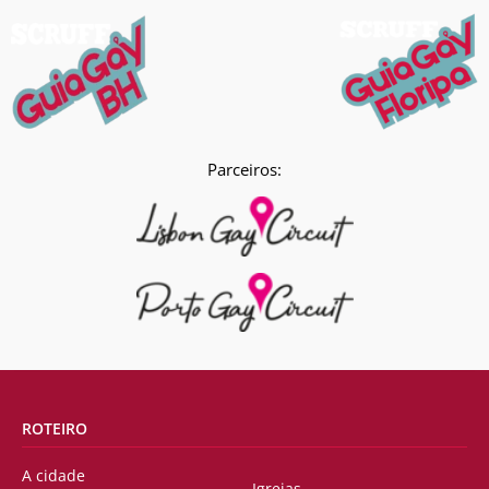
Parceiros:
ROTEIRO
A cidade
Igrejas