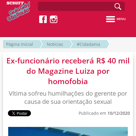
MENU
Página Inicial
Notícias
#Cidadania
Ex-funcionário receberá R$ 40 mil
do Magazine Luiza por
homofobia
Vítima sofreu humilhações do gerente por
causa de sua orientação sexual
Publicado em
10/12/2020