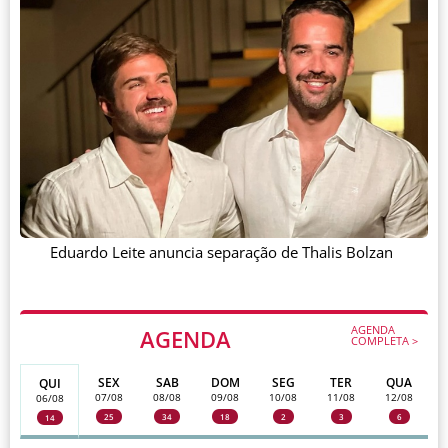
Eduardo Leite anuncia separação de Thalis Bolzan
AGENDA
AGENDA
COMPLETA >
SEX
SAB
DOM
SEG
TER
QUA
QUI
07/08
08/08
09/08
10/08
11/08
12/08
06/08
25
34
18
2
3
6
14