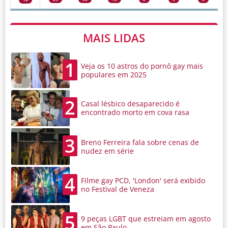
MAIS LIDAS
1
Veja os 10 astros do pornô gay mais
populares em 2025
2
Casal lésbico desaparecido é
encontrado morto em cova rasa
3
Breno Ferreira fala sobre cenas de
nudez em série
4
Filme gay PCD, 'London' será exibido
no Festival de Veneza
5
9 peças LGBT que estreiam em agosto
em São Paulo