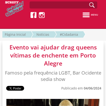
MENU
Página Inicial
Notícias
#Cidadania
Evento vai ajudar drag queens
vítimas de enchente em Porto
Alegre
Famoso pela frequência LGBT, Bar Ocidente
sedia show
Publicado em
04/06/2024