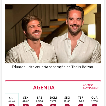
Eduardo Leite anuncia separação de Thalis Bolzan
AGENDA
AGENDA
COMPLETA >
SEX
SAB
DOM
SEG
TER
QUA
QUI
07/08
08/08
09/08
10/08
11/08
12/08
06/08
25
34
18
2
3
6
14