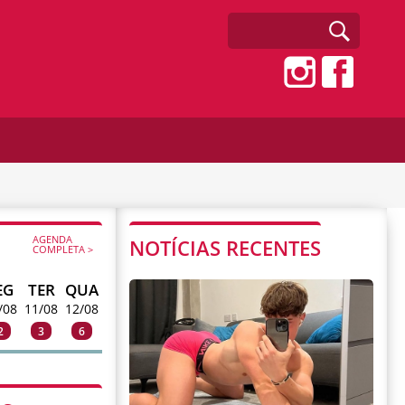
AGENDA
NOTÍCIAS RECENTES
COMPLETA >
EG
TER
QUA
/08
11/08
12/08
2
3
6