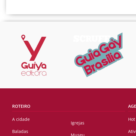
ROTEIRO
AG
A cidade
Hot
Igrejas
Baladas
Ati
Museu