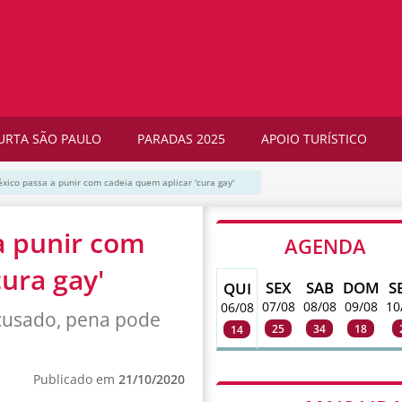
URTA SÃO PAULO
PARADAS 2025
APOIO TURÍSTICO
xico passa a punir com cadeia quem aplicar 'cura gay'
a punir com
AGENDA
cura gay'
SEX
SAB
DOM
S
QUI
07/08
08/08
09/08
10
06/08
acusado, pena pode
25
34
18
14
Publicado em
21/10/2020