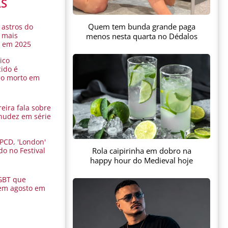
AS
Quem tem bunda grande paga
 astros do
 mais
menos nesta quarta no Dédalos
s em 2025
ico
ido é
do morto em
eira fala sobre
nudez em série
 PCD, 'London'
Rola caipirinha em dobro na
do no Festival
a
happy hour do Medieval hoje
GBT que
em agosto em