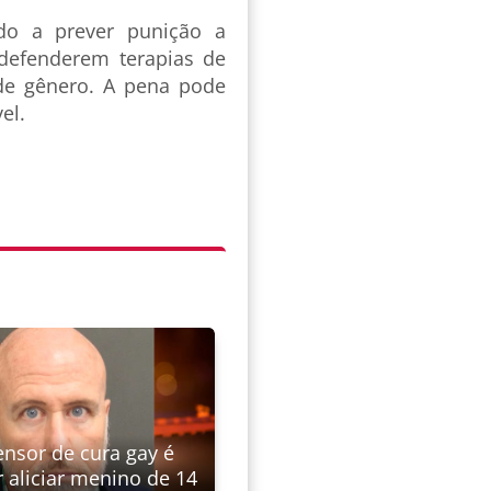
o a prever punição a
 defenderem terapias de
 de gênero. A pena pode
vel.
ensor de cura gay é
 aliciar menino de 14