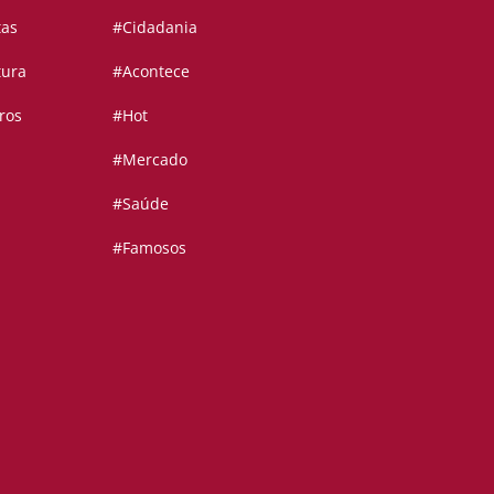
tas
#Cidadania
tura
#Acontece
ros
#Hot
#Mercado
#Saúde
#Famosos