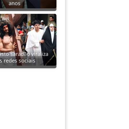
anos
isto saradão viraliza
s redes sociais