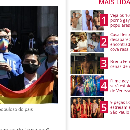
MAIS LID
Veja os 10
1
pornô gay
populare
Casal lésb
2
desaparec
encontra
cova rasa
3
Breno Ferr
cenas de 
Filme gay
4
será exibi
de Venez
9 peças L
5
estreiam 
populoso do país
São Paulo
apias de "cura gay".