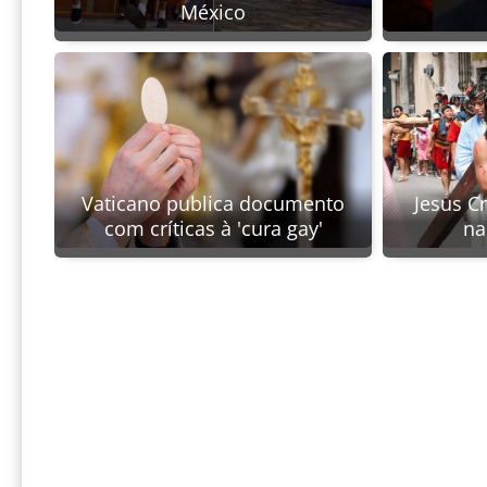
México
Jesus Cr
Vaticano publica documento
na
com críticas à 'cura gay'