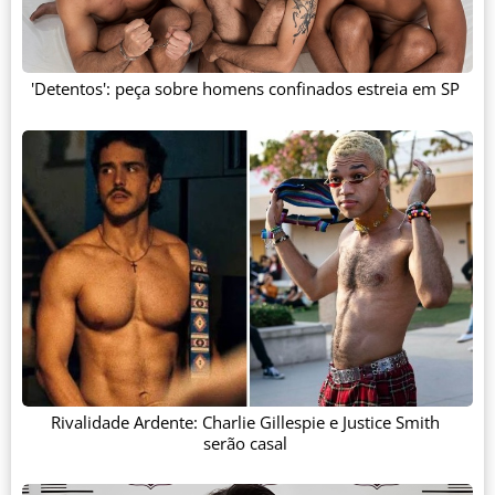
'Detentos': peça sobre homens confinados estreia em SP
Rivalidade Ardente: Charlie Gillespie e Justice Smith
serão casal