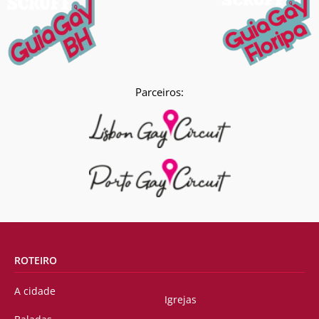
Parceiros:
ROTEIRO
A cidade
Igrejas