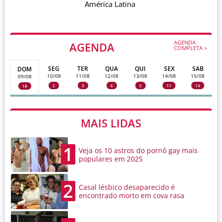
América Latina
AGENDA
AGENDA
COMPLETA >
SEG
TER
QUA
QUI
SEX
SAB
DOM
10/08
11/08
12/08
13/08
14/08
15/08
09/08
2
3
6
5
11
14
18
MAIS LIDAS
1
Veja os 10 astros do pornô gay mais
populares em 2025
2
Casal lésbico desaparecido é
encontrado morto em cova rasa