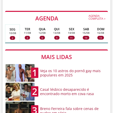
AGENDA
AGENDA
COMPLETA >
TER
QUA
QUI
SEX
SAB
DOM
SEG
11/08
12/08
13/08
14/08
15/08
16/08
10/08
3
6
5
11
14
13
2
MAIS LIDAS
1
Veja os 10 astros do pornô gay mais
populares em 2025
2
Casal lésbico desaparecido é
encontrado morto em cova rasa
3
Breno Ferreira fala sobre cenas de
nudez em série