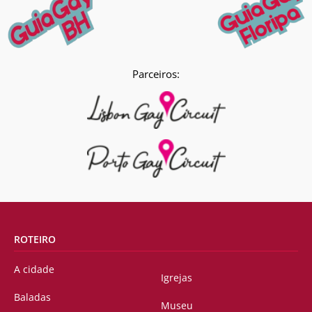
Parceiros:
ROTEIRO
A cidade
Igrejas
Baladas
Museu