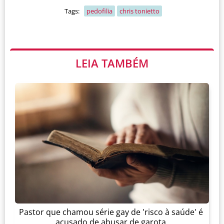
Tags:
pedofilia
chris tonietto
LEIA TAMBÉM
Pastor que chamou série gay de 'risco à saúde' é
acusado de abusar de garota