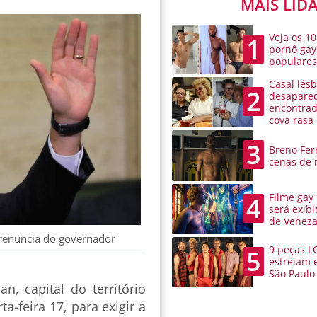
MAIS LID
Veja os 10
1
pornô gay
populare
Casal lésb
2
desaparec
encontra
cova rasa
3
Breno Ferr
cenas de 
Filme gay
4
será exibi
de Venez
e renúncia do governador
9 peças L
5
estreiam 
São Paulo
, capital do território
a-feira 17, para exigir a