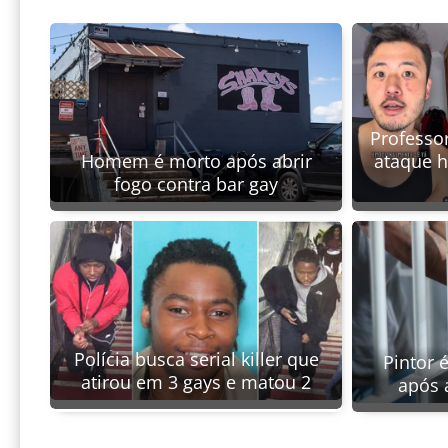
Professor
Homem é morto após abrir
ataque 
fogo contra bar gay
Polícia busca serial killer que
Pintor 
atirou em 3 gays e matou 2
após 