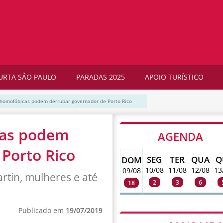
URTA SÃO PAULO
PARADAS 2025
APOIO TURÍSTICO
homofóbicas podem derrubar governador de Porto Rico
cas podem
AGENDA
Porto Rico
SEG
TER
QUA
Q
DOM
10/08
11/08
12/08
13
09/08
rtin, mulheres e até
2
3
6
18
Publicado em
19/07/2019