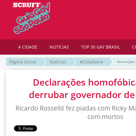
A CIDADE
NOTÍCIAS
TOP 30 GAY BRASIL
C
Página Inicial
Notícias
#Cidadania
Declarações 
Declarações homofóbi
derrubar governador de 
Ricardo Rosselló fez piadas com Ricky Ma
com mortos