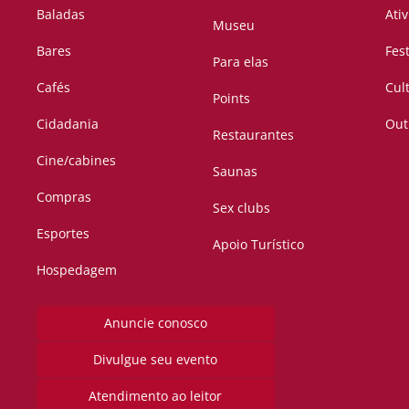
Baladas
Ati
Museu
Bares
Fes
Para elas
Cafés
Cul
Points
Cidadania
Out
Restaurantes
Cine/cabines
Saunas
Compras
Sex clubs
Esportes
Apoio Turístico
Hospedagem
Anuncie conosco
Divulgue seu evento
Atendimento ao leitor