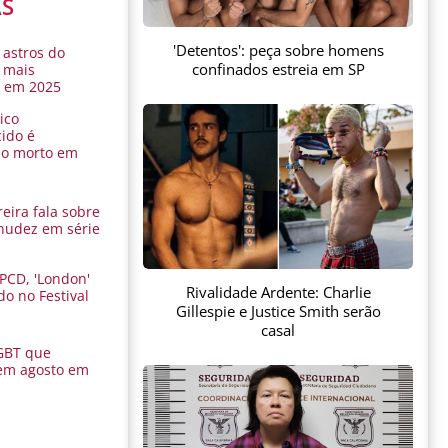
AS
'Detentos': peça sobre homens
 astros do
confinados estreia em SP
 mais
s em 2025
ico
ido é
do morto em
eira fala sobre
nudez em série
 PCD, 'London'
Rivalidade Ardente: Charlie
do no Festival
Gillespie e Justice Smith serão
a
casal
GBT que
em agosto em