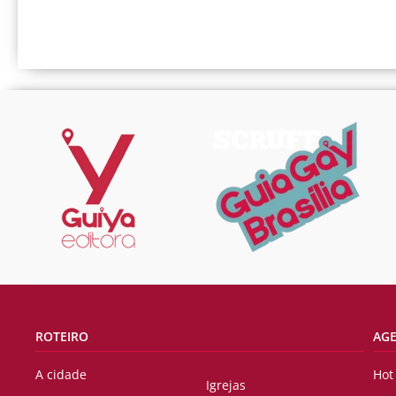
ROTEIRO
AG
A cidade
Hot
Igrejas