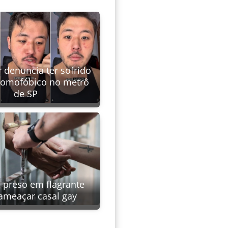
 denuncia ter sofrido
homofóbico no metrô
de SP
é preso em flagrante
ameaçar casal gay