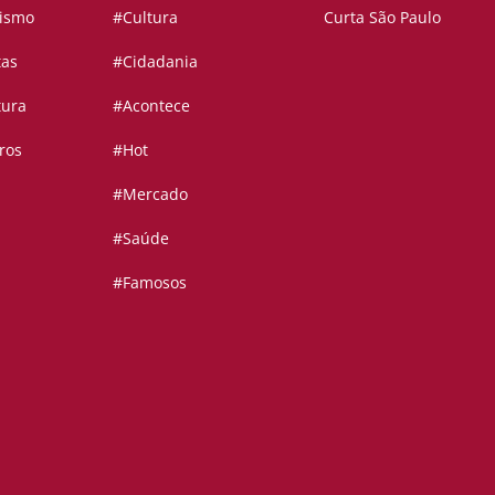
vismo
#Cultura
Curta São Paulo
tas
#Cidadania
tura
#Acontece
ros
#Hot
#Mercado
#Saúde
#Famosos