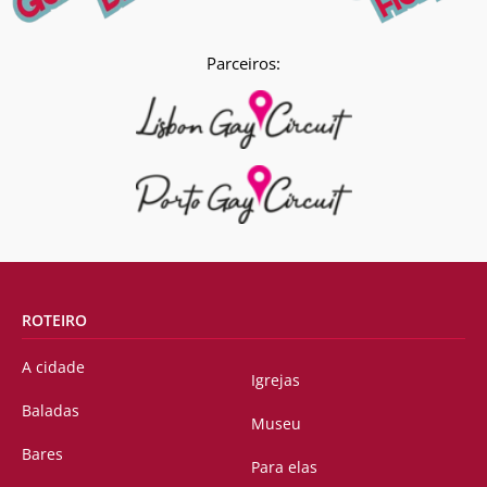
Parceiros:
ROTEIRO
A cidade
Igrejas
Baladas
Museu
Bares
Para elas