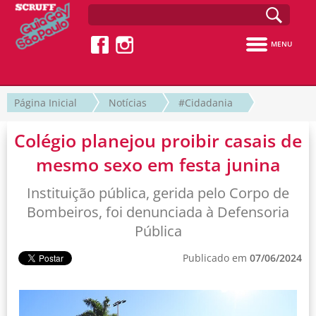
MENU
Página Inicial
Notícias
#Cidadania
Colégio planejou proibir casais de
mesmo sexo em festa junina
Instituição pública, gerida pelo Corpo de
Bombeiros, foi denunciada à Defensoria
Pública
Publicado em
07/06/2024