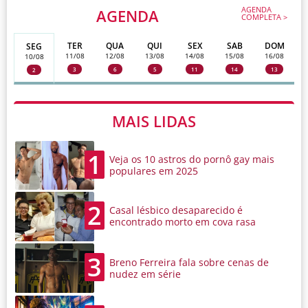
AGENDA
AGENDA
COMPLETA >
TER
QUA
QUI
SEX
SAB
DOM
SEG
11/08
12/08
13/08
14/08
15/08
16/08
10/08
3
6
5
11
14
13
2
MAIS LIDAS
1
Veja os 10 astros do pornô gay mais
populares em 2025
2
Casal lésbico desaparecido é
encontrado morto em cova rasa
3
Breno Ferreira fala sobre cenas de
nudez em série