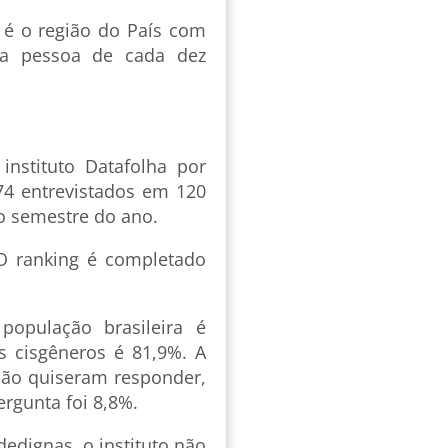
e é o região do País com
a pessoa de cada dez
instituto Datafolha por
4 entrevistados em 120
ro semestre do ano.
O ranking é completado
opulação brasileira é
s cisgêneros é 81,9%. A
ão quiseram responder,
rgunta foi 8,8%.
dedignas, o instituto não