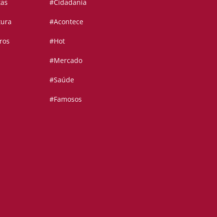
tas
#Cidadania
tura
#Acontece
ros
#Hot
#Mercado
#Saúde
#Famosos