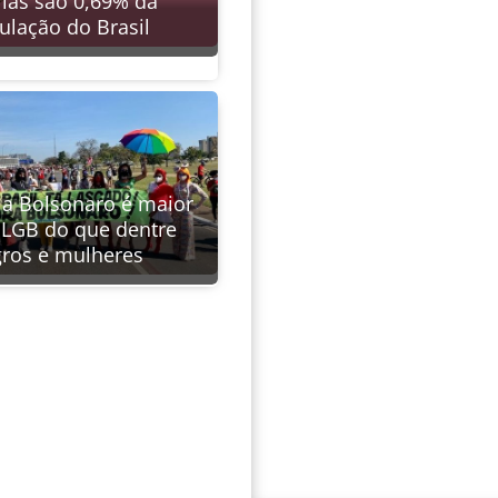
rias são 0,69% da
ulação do Brasil
 a Bolsonaro é maior
 LGB do que dentre
ros e mulheres