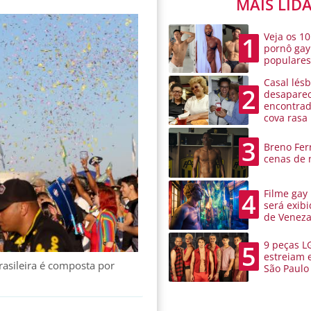
MAIS LID
Veja os 10
1
pornô gay
populare
Casal lésb
2
desaparec
encontra
cova rasa
3
Breno Ferr
cenas de 
Filme gay
4
será exibi
de Venez
9 peças L
5
estreiam 
sileira é composta por
São Paulo