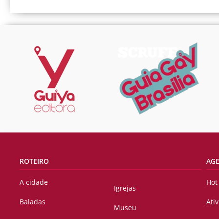
ROTEIRO
AG
A cidade
Hot
Igrejas
Baladas
Ati
Museu