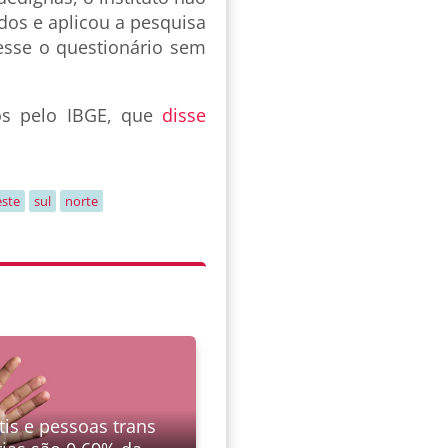
dos e aplicou a pesquisa
esse o questionário sem
os pelo IBGE, que
disse
ste
sul
norte
tis e pessoas trans