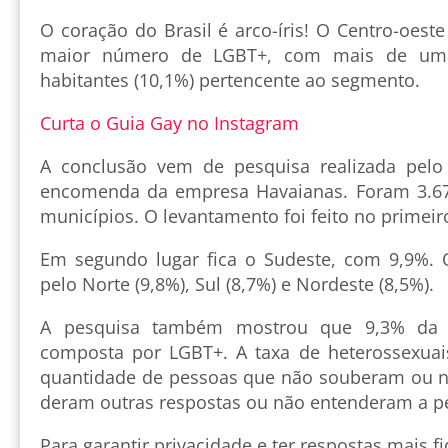
O coração do Brasil é arco-íris! O Centro-oest
maior número de LGBT+, com mais de um
habitantes (10,1%) pertencente ao segmento.
Curta o Guia Gay no Instagram
A conclusão vem de pesquisa realizada pelo 
encomenda da empresa Havaianas. Foram 3.67
municípios. O levantamento foi feito no primei
Em segundo lugar fica o Sudeste, com 9,9%. 
pelo Norte (9,8%), Sul (8,7%) e Nordeste (8,5%).
A pesquisa também mostrou que 9,3% da p
composta por LGBT+. A taxa de heterossexuai
quantidade de pessoas que não souberam ou n
deram outras respostas ou não entenderam a pe
Para garantir privacidade e ter respostas mais fi