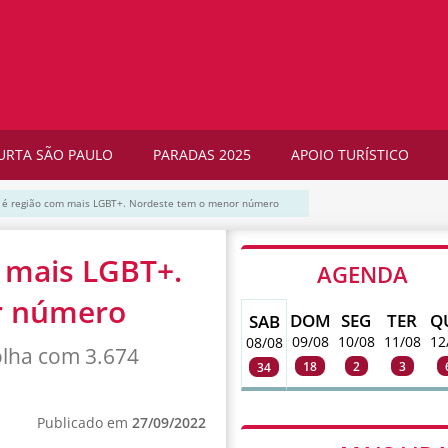
URTA SÃO PAULO
PARADAS 2025
APOIO TURÍSTICO
e é região com mais LGBT+. Nordeste tem o menor número
 mais LGBT+.
AGENDA
r número
DOM
SEG
TER
Q
SAB
09/08
10/08
11/08
12
08/08
olha com 3.674
18
2
3
34
Publicado em
27/09/2022