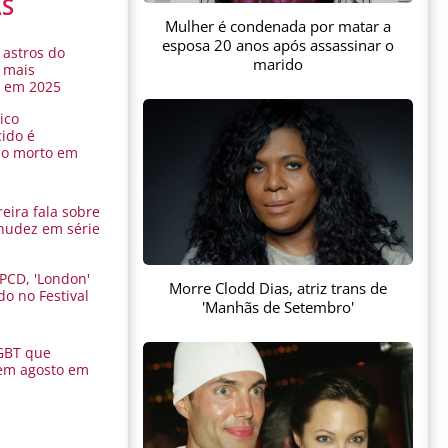
AS
Mulher é condenada por matar a
esposa 20 anos após assassinar o
 astros do
marido
 mais
s em 2025
ico
ido é
do morto em
eira fala sobre
nudez em série
 PCD, 'London'
Morre Clodd Dias, atriz trans de
do no Festival
'Manhãs de Setembro'
a
GBT que
em agosto em