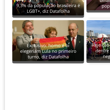
biná
9,3% da população brasileira é
pop
LGBT+, diz Datafolha
Rejeição
Exclusivo: homo e bi
dentre
elegeriam Lula no primeiro
neg
turno, diz Datafolha