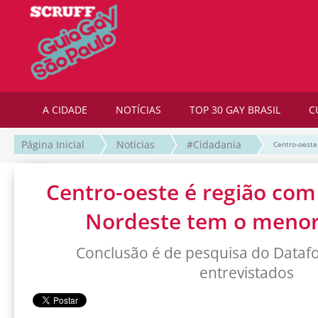
A CIDADE
NOTÍCIAS
TOP 30 GAY BRASIL
C
Página Inicial
Notícias
#Cidadania
Centro-oest
Centro-oeste é região com
Nordeste tem o meno
Conclusão é de pesquisa do Dataf
entrevistados