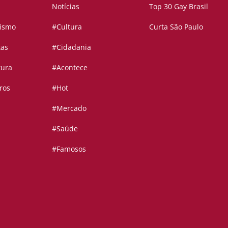
Notícias
Top 30 Gay Brasil
vismo
#Cultura
Curta São Paulo
tas
#Cidadania
tura
#Acontece
ros
#Hot
#Mercado
#Saúde
#Famosos