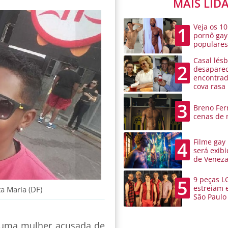
MAIS LID
Veja os 10
1
pornô gay
populare
Casal lésb
2
desaparec
encontra
cova rasa
3
Breno Ferr
cenas de 
Filme gay
4
será exibi
de Venez
9 peças L
5
estreiam 
a Maria (DF)
São Paulo
de uma mulher acusada de