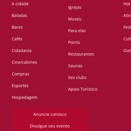
A cidade
Hot
Igrejas
Baladas
Ati
Museu
Bares
Fes
Para elas
Cafés
Cul
Points
Cidadania
Out
Restaurantes
Cine/cabines
Saunas
Compras
Sex clubs
Esportes
Apoio Turístico
Hospedagem
Anuncie conosco
Divulgue seu evento