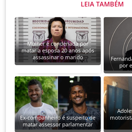
LEIA TAMBÉM
Mulher é condenada por
matar a esposa 20 anos após
assassinar o marido
Fernanda
por 
Adole
Ex-companheiro é suspeito de
motorist
matar assessor parlamentar