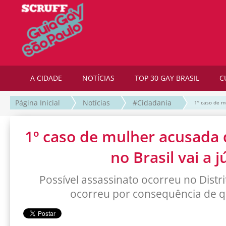
A CIDADE
NOTÍCIAS
TOP 30 GAY BRASIL
C
Página Inicial
Notícias
#Cidadania
1º caso de mu
1º caso de mulher acusada 
no Brasil vai a j
Possível assassinato ocorreu no Distr
ocorreu por consequência de 