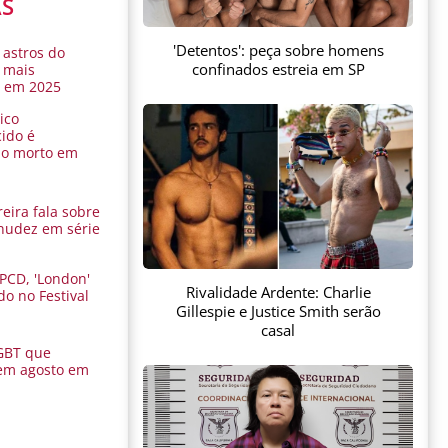
AS
'Detentos': peça sobre homens
 astros do
confinados estreia em SP
 mais
s em 2025
ico
ido é
do morto em
eira fala sobre
nudez em série
 PCD, 'London'
Rivalidade Ardente: Charlie
do no Festival
Gillespie e Justice Smith serão
a
casal
GBT que
em agosto em