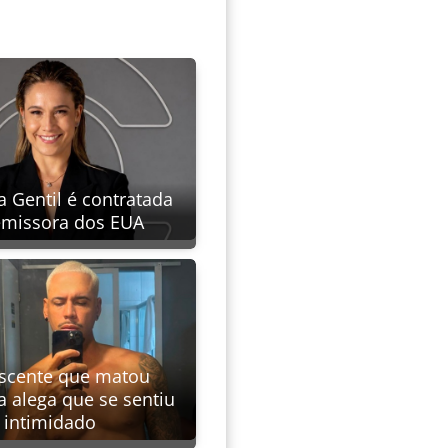
 Gentil é contratada
emissora dos EUA
scente que matou
a alega que se sentiu
intimidado