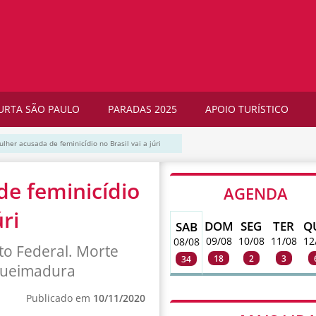
URTA SÃO PAULO
PARADAS 2025
APOIO TURÍSTICO
lher acusada de feminicídio no Brasil vai a júri
de feminicídio
AGENDA
úri
DOM
SEG
TER
Q
SAB
09/08
10/08
11/08
12
08/08
ito Federal. Morte
18
2
3
34
queimadura
Publicado em
10/11/2020