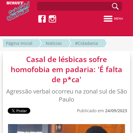
MENU
Página Inicial
Notícias
#Cidadania
Casal de lésbicas sofre
homofobia em padaria: 'É falta
de p*ca'
Agressão verbal ocorreu na zonal sul de São
Paulo
Publicado em
24/09/2023