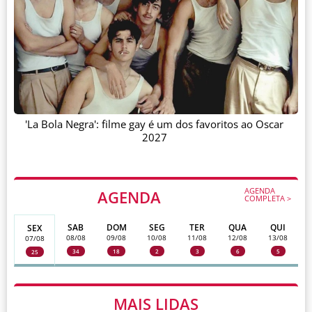
'La Bola Negra': filme gay é um dos favoritos ao Oscar
2027
AGENDA
AGENDA
COMPLETA >
SAB
DOM
SEG
TER
QUA
QUI
SEX
08/08
09/08
10/08
11/08
12/08
13/08
07/08
34
18
2
3
6
5
25
MAIS LIDAS