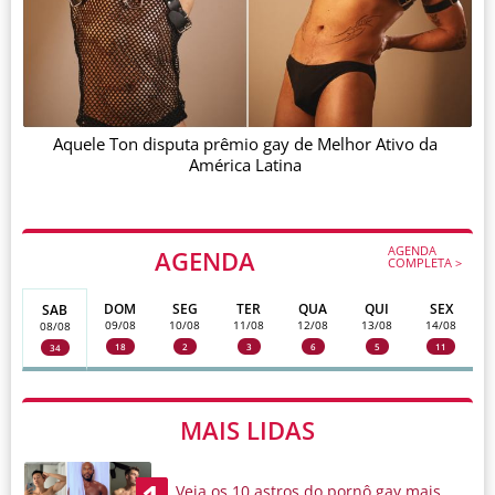
Aquele Ton disputa prêmio gay de Melhor Ativo da
América Latina
AGENDA
AGENDA
COMPLETA >
DOM
SEG
TER
QUA
QUI
SEX
SAB
09/08
10/08
11/08
12/08
13/08
14/08
08/08
18
2
3
6
5
11
34
MAIS LIDAS
Veja os 10 astros do pornô gay mais