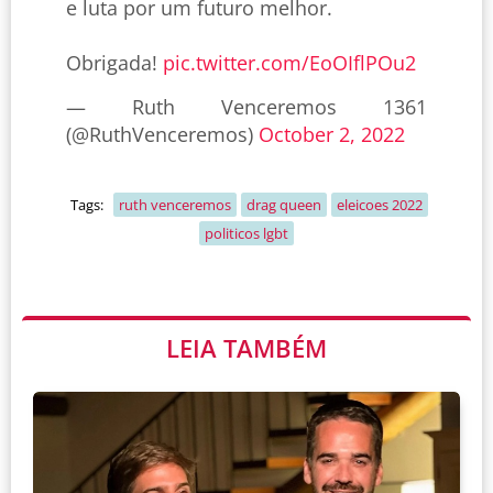
e luta por um futuro melhor.
Obrigada!
pic.twitter.com/EoOIflPOu2
— Ruth Venceremos 1361
(@RuthVenceremos)
October 2, 2022
Tags:
ruth venceremos
drag queen
eleicoes 2022
politicos lgbt
LEIA TAMBÉM