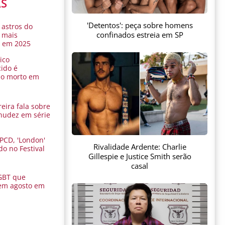
AS
'Detentos': peça sobre homens
 astros do
confinados estreia em SP
 mais
s em 2025
ico
ido é
do morto em
eira fala sobre
nudez em série
 PCD, 'London'
Rivalidade Ardente: Charlie
do no Festival
Gillespie e Justice Smith serão
a
casal
GBT que
em agosto em