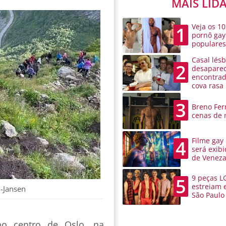
MAIS LID
Veja os 10
1
pornô gay
populare
Casal lésb
2
desaparec
encontra
cova rasa
3
Breno Ferr
cenas de 
Filme gay
4
será exibi
de Venez
9 peças L
5
estreiam 
-Jansen
São Paulo
o centro de Oslo, na