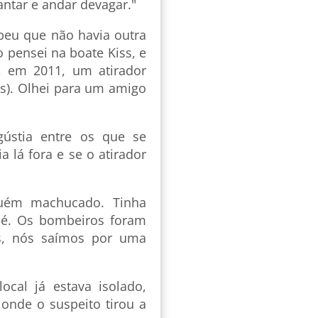
ntar e andar devagar."
beu que não havia outra
o pensei na boate Kiss, e
, em 2011, um atirador
s). Olhei para um amigo
gústia entre os que se
 lá fora e se o atirador
guém machucado. Tinha
é. Os bombeiros foram
s, nós saímos por uma
cal já estava isolado,
onde o suspeito tirou a