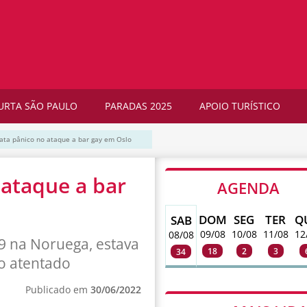
URTA SÃO PAULO
PARADAS 2025
APOIO TURÍSTICO
elata pânico no ataque a bar gay em Oslo
 ataque a bar
AGENDA
DOM
SEG
TER
Q
SAB
09/08
10/08
11/08
12
08/08
9 na Noruega, estava
18
2
3
34
o atentado
Publicado em
30/06/2022