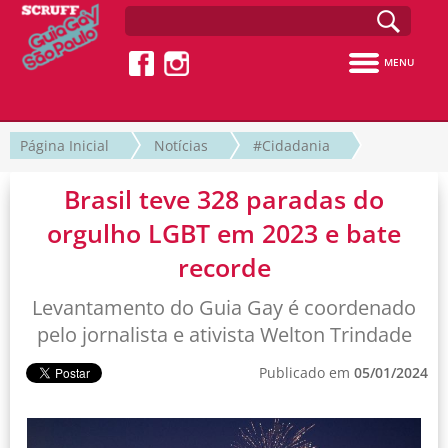
MENU
Página Inicial
Notícias
#Cidadania
Brasil teve 328 paradas do
orgulho LGBT em 2023 e bate
recorde
Levantamento do Guia Gay é coordenado
pelo jornalista e ativista Welton Trindade
Publicado em
05/01/2024