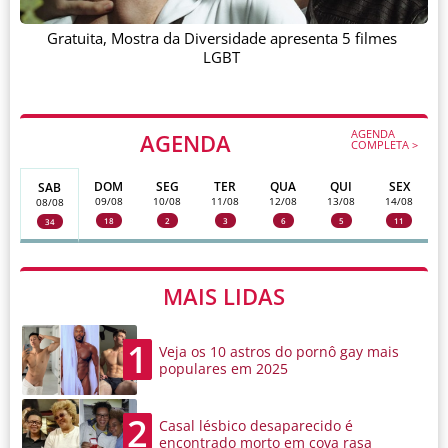
Gratuita, Mostra da Diversidade apresenta 5 filmes
LGBT
AGENDA
AGENDA
COMPLETA >
DOM
SEG
TER
QUA
QUI
SEX
SAB
09/08
10/08
11/08
12/08
13/08
14/08
08/08
18
2
3
6
5
11
34
MAIS LIDAS
1
Veja os 10 astros do pornô gay mais
populares em 2025
2
Casal lésbico desaparecido é
encontrado morto em cova rasa