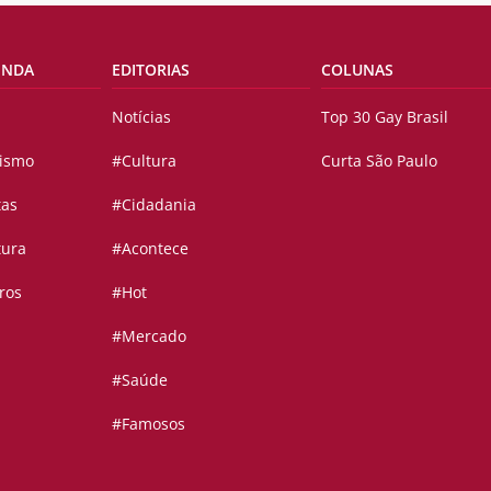
ENDA
EDITORIAS
COLUNAS
Notícias
Top 30 Gay Brasil
vismo
#Cultura
Curta São Paulo
tas
#Cidadania
tura
#Acontece
ros
#Hot
#Mercado
#Saúde
#Famosos