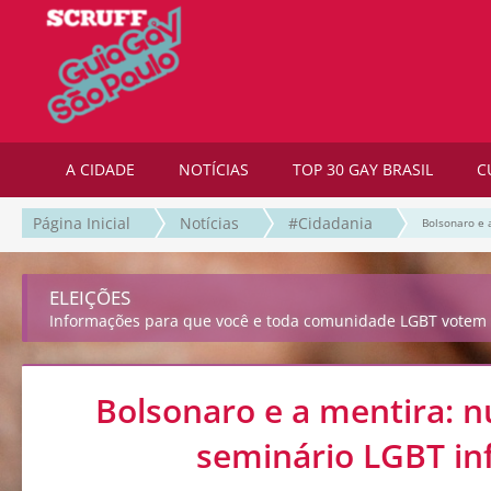
A CIDADE
NOTÍCIAS
TOP 30 GAY BRASIL
C
Página Inicial
Notícias
#Cidadania
Bolsonaro e 
ELEIÇÕES
Informações para que você e toda comunidade LGBT votem 
Bolsonaro e a mentira: 
seminário LGBT inf