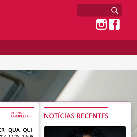
AGENDA
NOTÍCIAS RECENTES
COMPLETA >
ER
QUA
QUI
/08
12/08
13/08