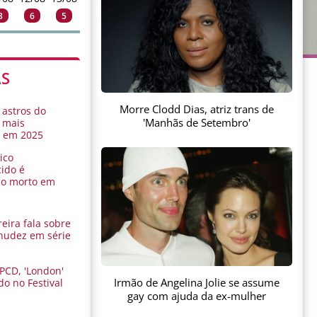
3
6
5
AS
Morre Clodd Dias, atriz trans de
 astros do
'Manhãs de Setembro'
 mais
s em 2025
ico
ido é
do morto em
eira fala sobre
nudez em série
 PCD, 'London'
Irmão de Angelina Jolie se assume
do no Festival
a
gay com ajuda da ex-mulher