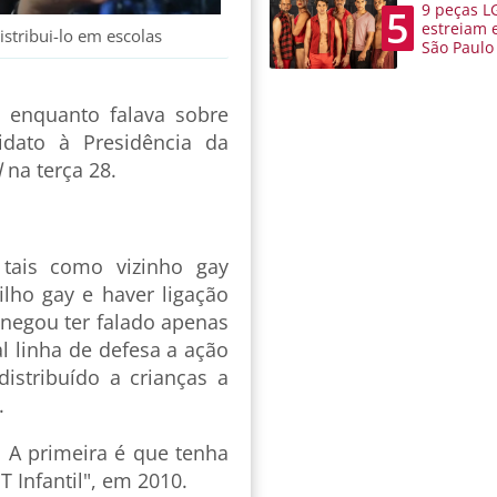
9 peças L
5
estreiam 
stribui-lo em escolas
São Paulo
enquanto falava sobre
dato à Presidência da
l
na terça 28.
 tais como vizinho gay
filho gay e haver ligação
 negou ter falado apenas
l linha de defesa a ação
distribuído a crianças a
s.
. A primeira é que tenha
T Infantil", em 2010.