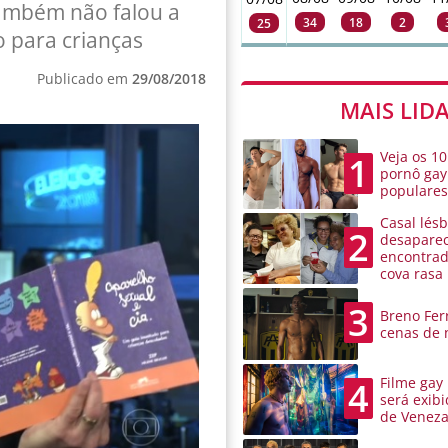
também não falou a
34
18
2
25
o para crianças
Publicado em
29/08/2018
MAIS LID
Veja os 10
1
pornô gay
populare
Casal lésb
2
desaparec
encontra
cova rasa
3
Breno Ferr
cenas de 
Filme gay
4
será exibi
de Venez