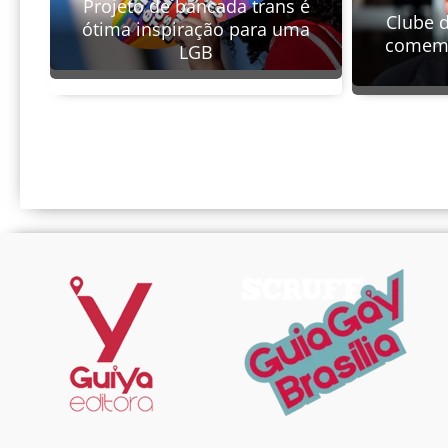
Projeto de bancada trans é
Clube 
ótima inspiração para uma
comemo
LGB