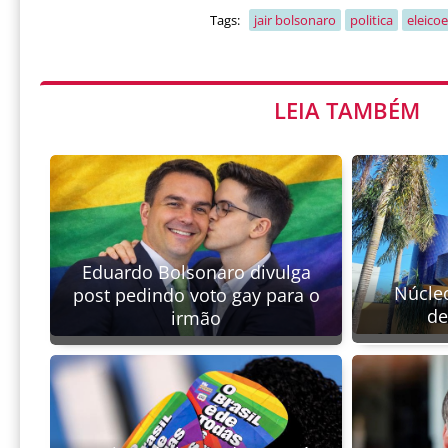
Tags:
jair bolsonaro
politica
eleico
LEIA TAMBÉM
Eduardo Bolsonaro divulga
Núcle
post pedindo voto gay para o
de
irmão