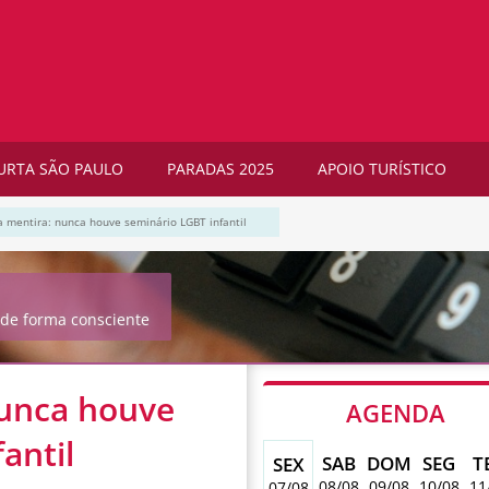
URTA SÃO PAULO
PARADAS 2025
APOIO TURÍSTICO
a mentira: nunca houve seminário LGBT infantil
de forma consciente
nunca houve
AGENDA
antil
SAB
DOM
SEG
T
SEX
08/08
09/08
10/08
11
07/08