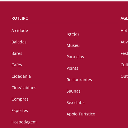
ROTEIRO
AG
A cidade
Hot
Igrejas
Baladas
Ati
Museu
Bares
Fes
Para elas
Cafés
Cul
Points
Cidadania
Out
Restaurantes
Cine/cabines
Saunas
Compras
Sex clubs
Esportes
Apoio Turístico
Hospedagem