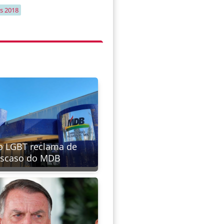
es 2018
o LGBT reclama de
scaso do MDB