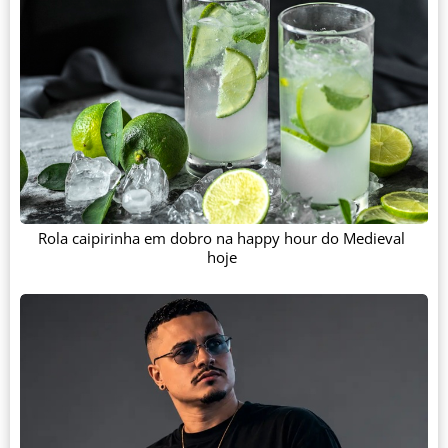
Rola caipirinha em dobro na happy hour do Medieval
hoje