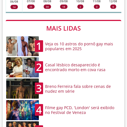
07/08
08/08
09/08
10/08
11/08
12/08
06/08
25
34
18
2
3
6
14
MAIS LIDAS
1
Veja os 10 astros do pornô gay mais
populares em 2025
2
Casal lésbico desaparecido é
encontrado morto em cova rasa
3
Breno Ferreira fala sobre cenas de
nudez em série
4
Filme gay PCD, 'London' será exibido
no Festival de Veneza