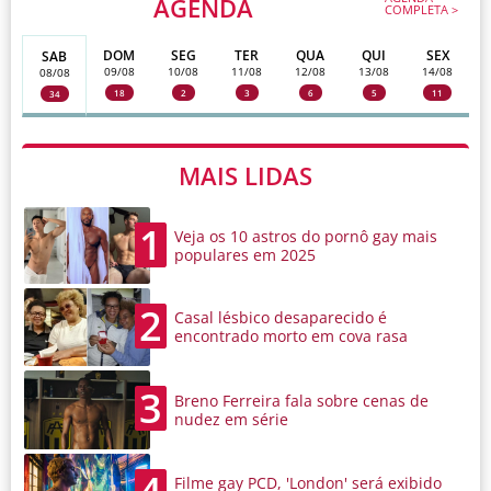
AGENDA
COMPLETA >
DOM
SEG
TER
QUA
QUI
SEX
SAB
09/08
10/08
11/08
12/08
13/08
14/08
08/08
18
2
3
6
5
11
34
MAIS LIDAS
1
Veja os 10 astros do pornô gay mais
populares em 2025
2
Casal lésbico desaparecido é
encontrado morto em cova rasa
3
Breno Ferreira fala sobre cenas de
nudez em série
Filme gay PCD, 'London' será exibido