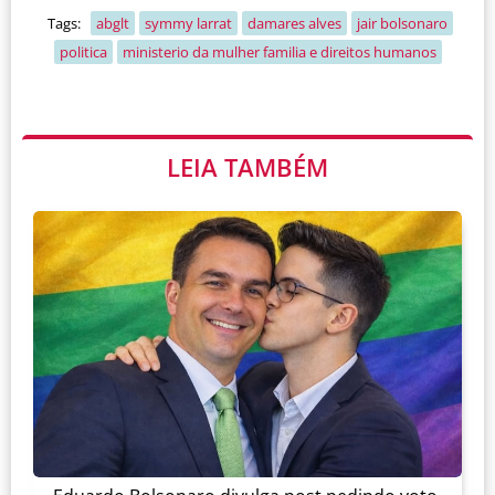
Tags:
abglt
symmy larrat
damares alves
jair bolsonaro
politica
ministerio da mulher familia e direitos humanos
LEIA TAMBÉM