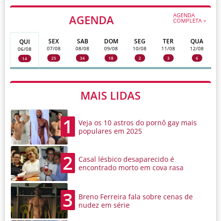
AGENDA
AGENDA
COMPLETA >
SEX
SAB
DOM
SEG
TER
QUA
QUI
07/08
08/08
09/08
10/08
11/08
12/08
06/08
25
34
18
2
3
6
14
MAIS LIDAS
1
Veja os 10 astros do pornô gay mais
populares em 2025
2
Casal lésbico desaparecido é
encontrado morto em cova rasa
3
Breno Ferreira fala sobre cenas de
nudez em série