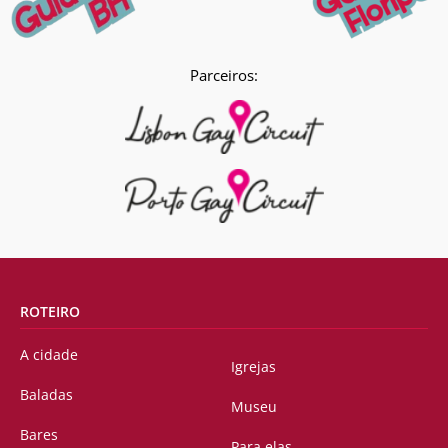
Parceiros:
ROTEIRO
A cidade
Igrejas
Baladas
Museu
Bares
Para elas