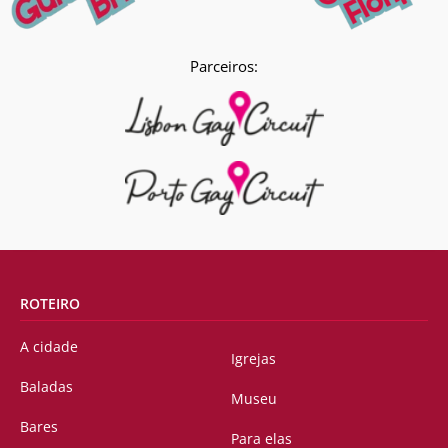
Parceiros:
ROTEIRO
A cidade
Igrejas
Baladas
Museu
Bares
Para elas