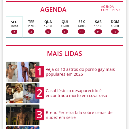
AGENDA
AGENDA
COMPLETA >
TER
QUA
QUI
SEX
SAB
DOM
SEG
11/08
12/08
13/08
14/08
15/08
16/08
10/08
3
6
5
11
14
13
2
MAIS LIDAS
1
Veja os 10 astros do pornô gay mais
populares em 2025
2
Casal lésbico desaparecido é
encontrado morto em cova rasa
3
Breno Ferreira fala sobre cenas de
nudez em série