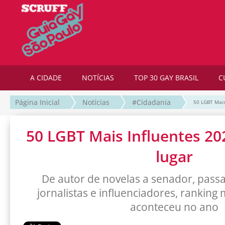
A CIDADE
NOTÍCIAS
TOP 30 GAY BRASIL
C
Página Inicial
Notícias
#Cidadania
50 LGBT Mais
50 LGBT Mais Influentes 202
lugar
De autor de novelas a senador, passa
jornalistas e influenciadores, rankin
aconteceu no ano