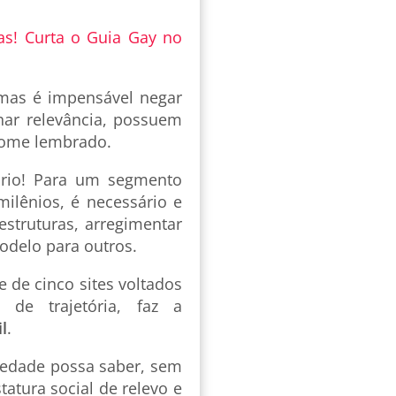
as! Curta o Guia Gay no
 mas é impensável negar
ar relevância, possuem
 nome lembrado.
ário! Para um segmento
 milênios, é necessário e
struturas, arregimentar
modelo para outros.
de de cinco sites voltados
de trajetória, faz a
l
.
iedade possa saber, sem
atura social de relevo e