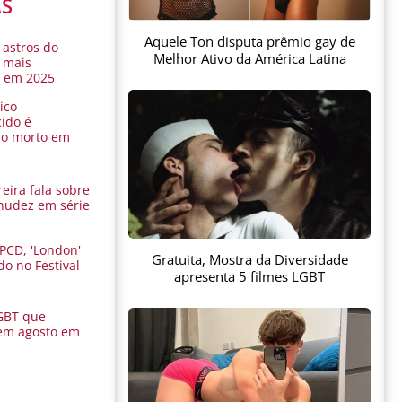
AS
Aquele Ton disputa prêmio gay de
 astros do
Melhor Ativo da América Latina
 mais
s em 2025
ico
ido é
do morto em
eira fala sobre
nudez em série
 PCD, 'London'
Gratuita, Mostra da Diversidade
do no Festival
apresenta 5 filmes LGBT
a
GBT que
em agosto em