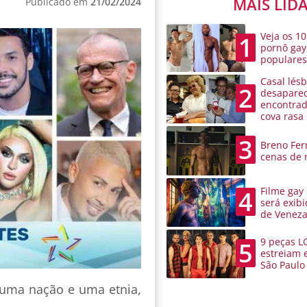
MAIS LID
Publicado em
21/02/2024
Veja os 10
1
pornô gay
populare
Casal lésb
2
desaparec
encontra
cova rasa
3
Breno Ferr
cenas de 
Filme gay
4
será exibi
de Venez
9 peças L
5
estreiam 
São Paulo
 uma nação e uma etnia,