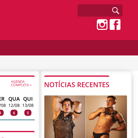
AGENDA
NOTÍCIAS RECENTES
COMPLETA >
ER
QUA
QUI
/08
12/08
13/08
3
6
5