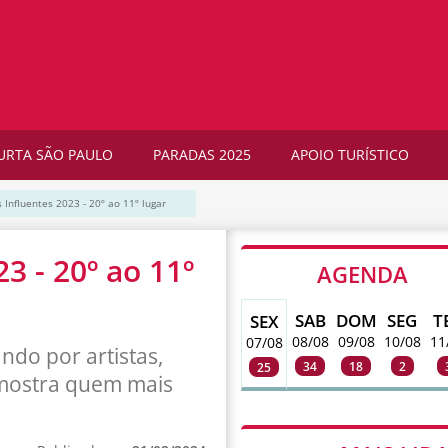
URTA SÃO PAULO
PARADAS 2025
APOIO TURÍSTICO
 Influentes 2023 - 20º ao 11º lugar
3 - 20º ao 11º
AGENDA
SAB
DOM
SEG
T
SEX
08/08
09/08
10/08
11
07/08
ndo por artistas,
34
18
2
25
g mostra quem mais