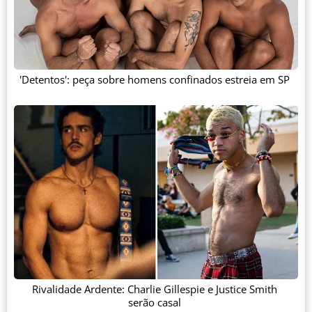
'Detentos': peça sobre homens confinados estreia em SP
Rivalidade Ardente: Charlie Gillespie e Justice Smith
serão casal