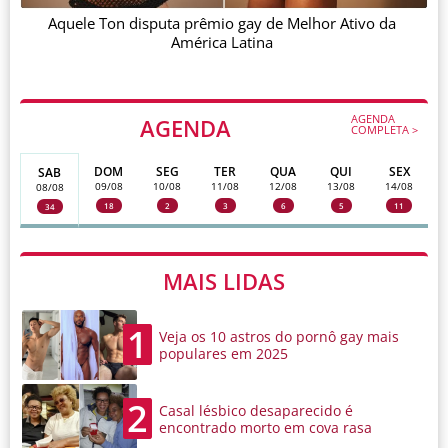
Aquele Ton disputa prêmio gay de Melhor Ativo da
América Latina
AGENDA
AGENDA
COMPLETA >
DOM
SEG
TER
QUA
QUI
SEX
SAB
09/08
10/08
11/08
12/08
13/08
14/08
08/08
18
2
3
6
5
11
34
MAIS LIDAS
1
Veja os 10 astros do pornô gay mais
populares em 2025
2
Casal lésbico desaparecido é
encontrado morto em cova rasa