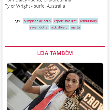
Tyler Wright - surfe, Austrália
Tags:
olimpiada de paris
esportistas lgbt
arthur nory
rayan dutra
nick albiero
marta
LEIA TAMBÉM