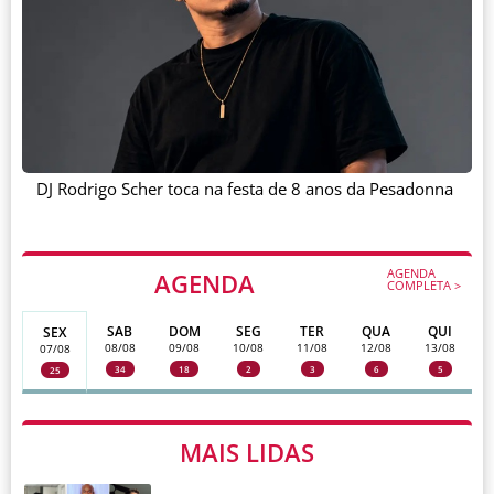
DJ Rodrigo Scher toca na festa de 8 anos da Pesadonna
AGENDA
AGENDA
COMPLETA >
SAB
DOM
SEG
TER
QUA
QUI
SEX
08/08
09/08
10/08
11/08
12/08
13/08
07/08
34
18
2
3
6
5
25
MAIS LIDAS