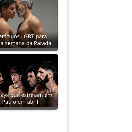
etáculos LGBT para
 na semana da Parada
gays que estreiam em
 Paulo em abril