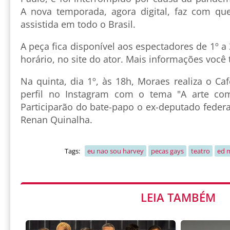
A nova temporada, agora digital, faz com qu
assistida em todo o Brasil.
A peça fica disponível aos espectadores de 1º a
horário, no site do ator. Mais informações voc
Na quinta, dia 1º, às 18h, Moraes realiza o Ca
perfil no Instagram com o tema "A arte como
Participarão do bate-papo o ex-deputado federal
Renan Quinalha.
Tags:
eu nao sou harvey
pecas gays
teatro
ed 
LEIA TAMBÉM