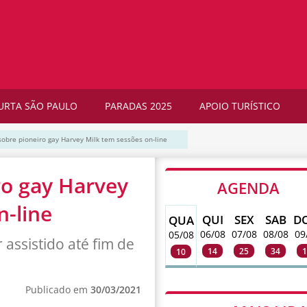
URTA SÃO PAULO
PARADAS 2025
APOIO TURÍSTICO
sobre pioneiro gay Harvey Milk tem sessões on-line
ro gay Harvey
AGENDA
n-line
QUI
SEX
SAB
D
QUA
06/08
07/08
08/08
09
05/08
assistido até fim de
14
25
34
1
10
Publicado em
30/03/2021