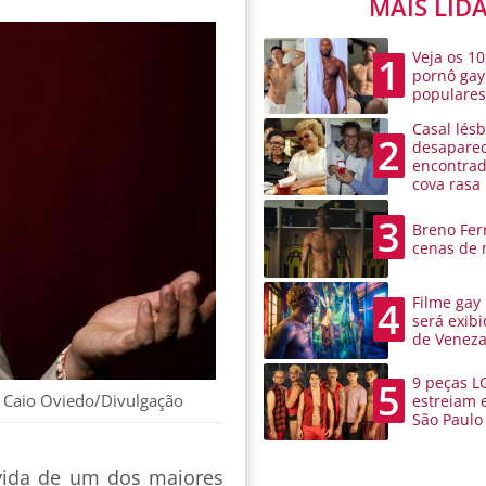
MAIS LID
Veja os 10
1
pornô gay
populare
Casal lésb
2
desaparec
encontra
cova rasa
3
Breno Ferr
cenas de 
Filme gay
4
será exibi
de Venez
9 peças L
5
: Caio Oviedo/Divulgação
estreiam 
São Paulo
 vida de um dos maiores