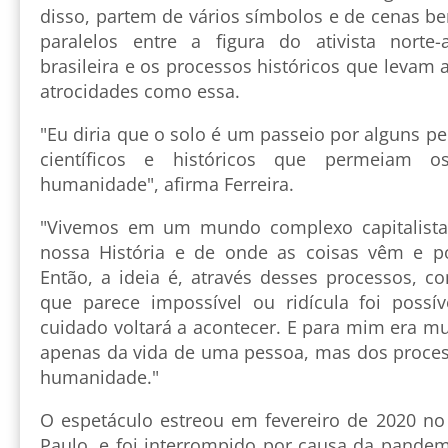
disso, partem de vários símbolos e de cenas b
paralelos entre a figura do ativista norte-
brasileira e os processos históricos que leva
atrocidades como essa.
"Eu diria que o solo é um passeio por alguns 
científicos e históricos que permeiam o
humanidade", afirma Ferreira.
"Vivemos em um mundo complexo capitalista
nossa História e de onde as coisas vêm e p
Então, a ideia é, através desses processos, c
que parece impossível ou ridícula foi poss
cuidado voltará a acontecer. E para mim era mu
apenas da vida de uma pessoa, mas dos process
humanidade."
O espetáculo estreou em fevereiro de 2020 no
Paulo, e foi interrompido por causa da pandem