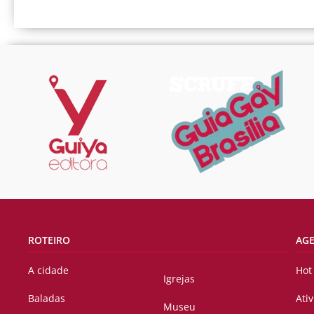
ROTEIRO
AG
A cidade
Hot
Igrejas
Baladas
Ati
Museu