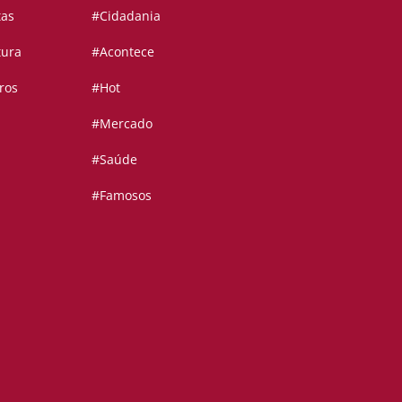
tas
#Cidadania
tura
#Acontece
ros
#Hot
#Mercado
#Saúde
#Famosos