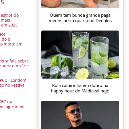
AS
Quem tem bunda grande paga
 astros do
 mais
menos nesta quarta no Dédalos
s em 2025
ico
ido é
do morto em
eira fala sobre
nudez em série
 PCD, 'London'
Rola caipirinha em dobro na
do no Festival
a
happy hour do Medieval hoje
GBT que
em agosto em