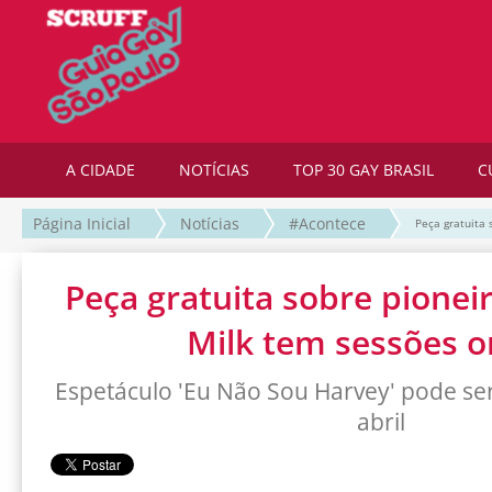
A CIDADE
NOTÍCIAS
TOP 30 GAY BRASIL
C
Página Inicial
Notícias
#Acontece
Peça gratuita 
Peça gratuita sobre pionei
Milk tem sessões o
Espetáculo 'Eu Não Sou Harvey' pode ser 
abril