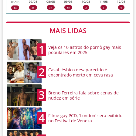
07/08
08/08
09/08
10/08
11/08
12/08
06/08
25
34
18
2
3
6
14
MAIS LIDAS
1
Veja os 10 astros do pornô gay mais
populares em 2025
2
Casal lésbico desaparecido é
encontrado morto em cova rasa
3
Breno Ferreira fala sobre cenas de
nudez em série
4
Filme gay PCD, 'London' será exibido
no Festival de Veneza