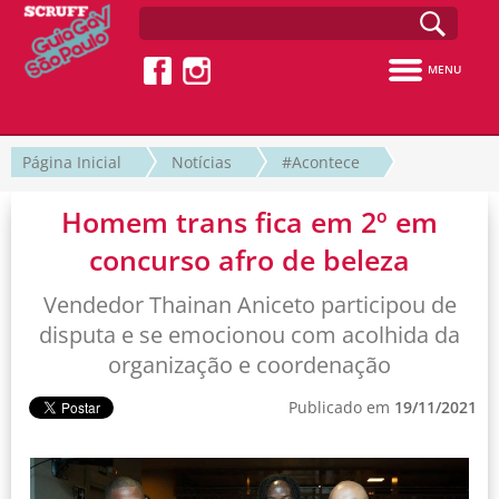
MENU
Página Inicial
Notícias
#Acontece
Homem trans fica em 2º em
concurso afro de beleza
Vendedor Thainan Aniceto participou de
disputa e se emocionou com acolhida da
organização e coordenação
Publicado em
19/11/2021